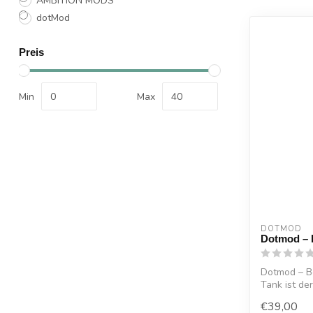
AMBITION MODS
dotMod
Preis
Min
Max
DOTMOD
Dotmod – 
Dotmod – B
Tank ist de
DotAio ...
€39,00