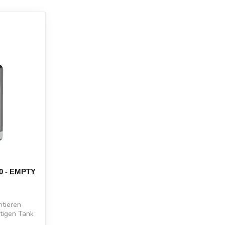
0 - EMPTY
ntieren
tigen Tank