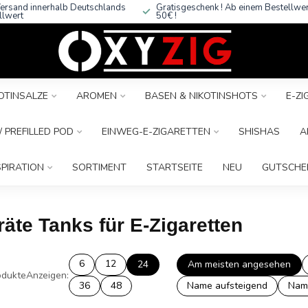
ersand innerhalb Deutschlands
Gratisgeschenk ! Ab einem Bestellwe
llwert
50€ !
OTINSALZE
AROMEN
BASEN & NIKOTINSHOTS
E-Z
 PREFILLED POD
EINWEG-E-ZIGARETTEN
SHISHAS
A
SPIRATION
SORTIMENT
STARTSEITE
NEU
GUTSCHE
äte Tanks für E-Zigaretten
6
12
24
Am meisten angesehen
dukte
Anzeigen:
36
48
Name aufsteigend
Nam