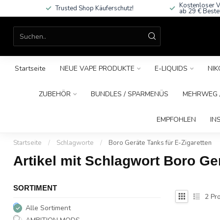
Kostenloser V
Trusted Shop Käuferschutz!
ab 29 € Beste
Startseite
NEUE VAPE PRODUKTE
E-LIQUIDS
NIK
ZUBEHÖR
BUNDLES / SPARMENÜS
MEHRWEG /
EMPFOHLEN
IN
Startseite
/
Schlagworte
/
Boro Geräte Tanks für E-Zigaretten
Artikel mit Schlagwort Boro Ger
SORTIMENT
2
Pro
Alle Sortiment