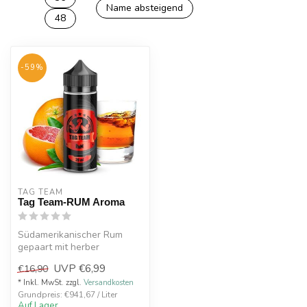
Name absteigend
48
-59%
TAG TEAM
Tag Team-RUM Aroma
Südamerikanischer Rum
gepaart mit herber
Blutorange
UVP
€6,99
€16,90
* Inkl. MwSt. zzgl.
Versandkosten
Grundpreis: €941,67 / Liter
Auf Lager