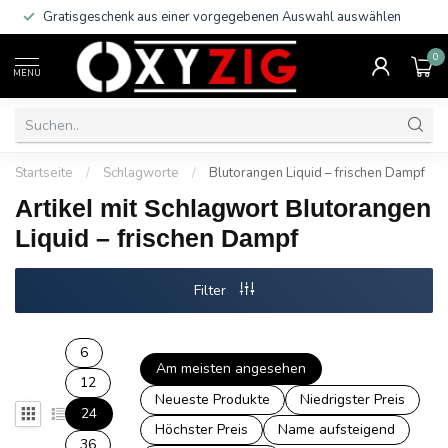
Gratisgeschenk aus einer vorgegebenen Auswahl auswählen
0
MENU
Startseite
/
Schlagworte
/
Blutorangen Liquid – frischen Dampf
Artikel mit Schlagwort Blutorangen
Liquid – frischen Dampf
Filter
6
Am meisten angesehen
12
Neueste Produkte
Niedrigster Preis
24
Höchster Preis
Name aufsteigend
36