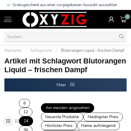
Gratisgeschenk aus einer vorgegebenen Auswahl auswählen
0
MENU
Startseite
/
Schlagworte
/
Blutorangen Liquid – frischen Dampf
Artikel mit Schlagwort Blutorangen
Liquid – frischen Dampf
Filter
6
Am meisten angesehen
12
Neueste Produkte
Niedrigster Preis
24
Höchster Preis
Name aufsteigend
36