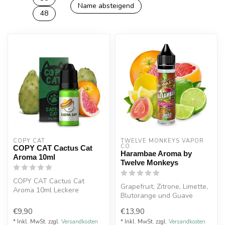
Name absteigend
48
COPY CAT  
TWELVE MONKEYS VAPOR 
CO.
COPY CAT Cactus Cat
Harambae Aroma by
Aroma 10ml
Twelve Monkeys
COPY CAT Cactus Cat
Grapefruit, Zitrone, Limette,
Aroma 10ml Leckere
Blutorange und Guave
Kaktusfeige mit
Made in Canada
Blutorangen, in einer per...
€9,90
€13,90
* Inkl. MwSt. zzgl.
Versandkosten
* Inkl. MwSt. zzgl.
Versandkosten