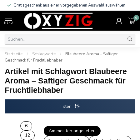
Gratisgeschenk aus einer vorgegebenen Auswahl auswählen
0
MENU
Startseite
/
Schlagworte
/
Blaubeere Aroma – Saftiger
Geschmack für Fruchtliebhaber
Artikel mit Schlagwort Blaubeere
Aroma – Saftiger Geschmack für
Fruchtliebhaber
Filter
6
Am meisten angesehen
12