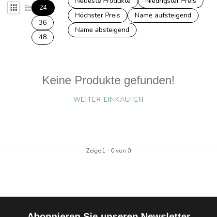
Neueste Produkte
Niedrigster Preis
24
Höchster Preis
Name aufsteigend
36
Name absteigend
48
Keine Produkte gefunden!
WEITER EINKAUFEN
Zeige
1
-
0
von 0
Abonnieren Sie unseren Newsletter