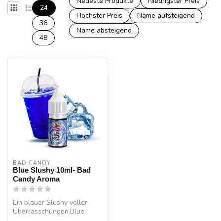
Neueste Produkte
Niedrigster Preis
24
Höchster Preis
Name aufsteigend
36
Name absteigend
48
BAD CANDY
Blue Slushy 10ml- Bad
Candy Aroma
Ein blauer Slushy voller
Überrasschungen.Blue
Slushy 10ml- Bad Candy