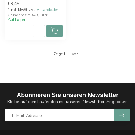
€9,49
Aroma
* Inkl. MwSt. zzgl.
Versandkosten
Grundpreis: €9,49 / Liter
Auf Lager
Zeige
1
-
1
von 1
Abonnieren Sie unseren Newsletter
Bleibe auf dem Laufenden mit unseren Newsletter-Angeboten