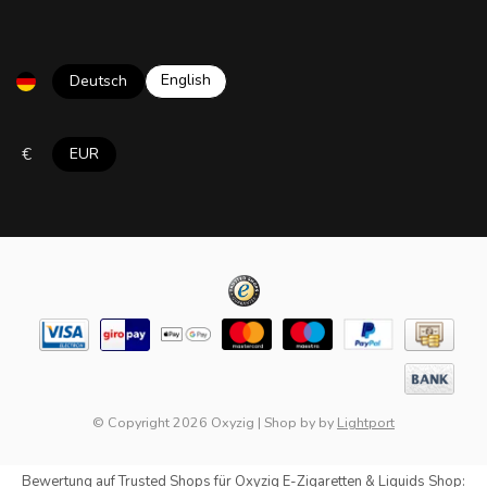
English
Deutsch
€
EUR
© Copyright 2026 Oxyzig
|
Shop by
by
Lightport
Bewertung auf
Trusted Shops
für Oxyzig E-Zigaretten & Liquids Shop: