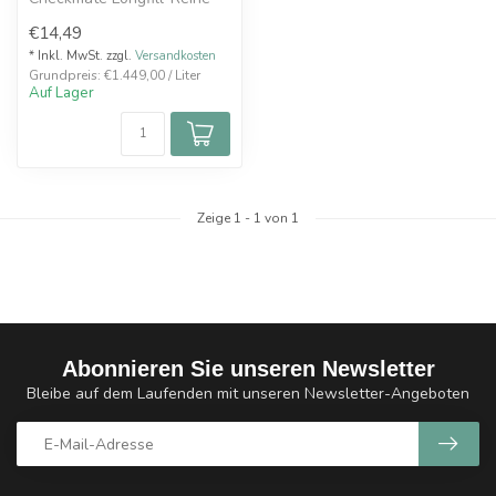
exotische Litschi und
€14,49
erfrischend kü...
* Inkl. MwSt. zzgl.
Versandkosten
Grundpreis: €1.449,00 / Liter
Auf Lager
Zeige
1
-
1
von 1
Abonnieren Sie unseren Newsletter
Bleibe auf dem Laufenden mit unseren Newsletter-Angeboten