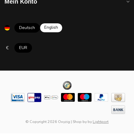
Mein Konto
English
Deutsch
€
EUR
© Copyright 2026 Oxyzig
|
Shop by
by
Lightport