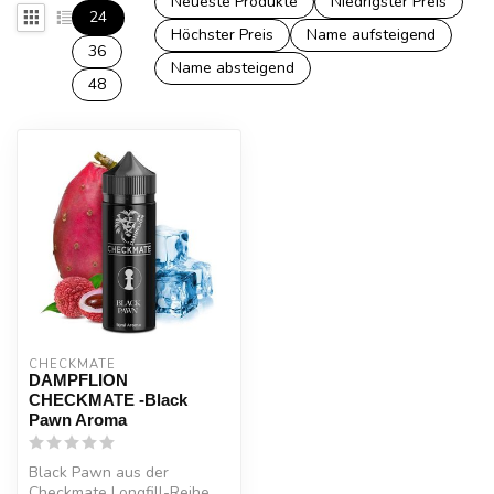
Neueste Produkte
Niedrigster Preis
24
Höchster Preis
Name aufsteigend
36
Name absteigend
48
CHECKMATE
DAMPFLION
CHECKMATE -Black
Pawn Aroma
Black Pawn aus der
Checkmate Longfill-Reihe