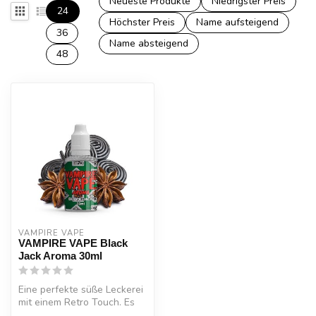
Neueste Produkte
Niedrigster Preis
24
Höchster Preis
Name aufsteigend
36
Name absteigend
48
VAMPIRE VAPE
VAMPIRE VAPE Black
Jack Aroma 30ml
Eine perfekte süße Leckerei
mit einem Retro Touch. Es
wird empfohlen, ein Glas T...