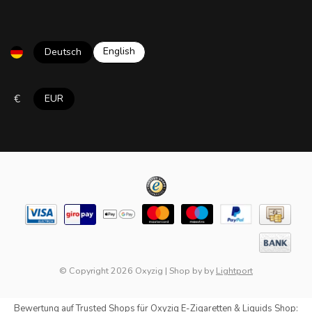
English
Deutsch
€
EUR
© Copyright 2026 Oxyzig
|
Shop by
by
Lightport
Bewertung auf
Trusted Shops
für Oxyzig E-Zigaretten & Liquids Shop: