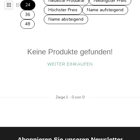
Neueste Produkte
Niedrigster Preis
24
Höchster Preis
Name aufsteigend
36
Name absteigend
48
Keine Produkte gefunden!
WEITER EINKAUFEN
Zeige
1
-
0
von 0
Abonnieren Sie unseren Newsletter