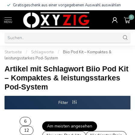
Gratisgeschenk aus einer vorgegebenen Auswahl auswählen
0
MENU
Startseite
/
Schlagworte
/
Biio Pod Kit – Kompaktes &
leistungsstarkes Pod-System
Artikel mit Schlagwort Biio Pod Kit
– Kompaktes & leistungsstarkes
Pod-System
Filter
6
Am meisten angesehen
12