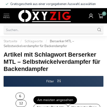
Gratisgeschenk aus einer vorgegebenen Auswahl auswählen
0
MENU
Startseite
/
Schlagworte
/
Berserker MTL –
Selbstwickelverdampfer für Backendampfer
Artikel mit Schlagwort Berserker
MTL – Selbstwickelverdampfer für
Backendampfer
Filter
6
Am meisten angesehen
12