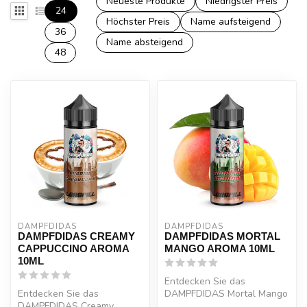
Neueste Produkte
Niedrigster Preis
24
Höchster Preis
Name aufsteigend
36
Name absteigend
48
DAMPFDIDAS
DAMPFDIDAS
DAMPFDIDAS CREAMY
DAMPFDIDAS MORTAL
CAPPUCCINO AROMA
MANGO AROMA 10ML
10ML
Entdecken Sie das
Entdecken Sie das
DAMPFDIDAS Mortal Mango
DAMPFDIDAS Creamy
Aroma 10ml im Oxyzig