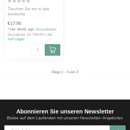
Tauchen Sie ein in das
exotische
Geschmackserlebnis mit
€17,90
dem DAMPFDIDAS
Doppelapf...
* Inkl. MwSt. zzgl.
Versandkosten
Grundpreis: €1.790,00 / Liter
Auf Lager
Zeige
1
-
3
von 3
Abonnieren Sie unseren Newsletter
Bleibe auf dem Laufenden mit unseren Newsletter-Angeboten