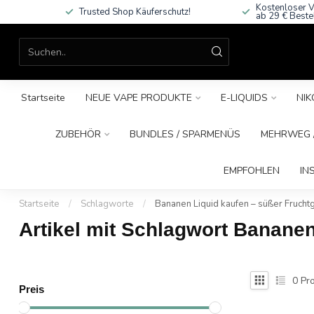
Kostenloser V
Trusted Shop Käuferschutz!
ab 29 € Beste
Startseite
NEUE VAPE PRODUKTE
E-LIQUIDS
NIK
ZUBEHÖR
BUNDLES / SPARMENÜS
MEHRWEG /
EMPFOHLEN
IN
Startseite
/
Schlagworte
/
Bananen Liquid kaufen – süßer Frucht
Artikel mit Schlagwort Banane
0
Pro
Preis