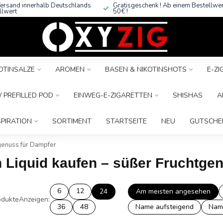
ersand innerhalb Deutschlands
Gratisgeschenk ! Ab einem Bestellwe
llwert
50€ !
OTINSALZE
AROMEN
BASEN & NIKOTINSHOTS
E-Z
 PREFILLED POD
EINWEG-E-ZIGARETTEN
SHISHAS
A
SPIRATION
SORTIMENT
STARTSEITE
NEU
GUTSCHE
genuss für Dampfer
n Liquid kaufen – süßer Fruchtge
6
12
24
Am meisten angesehen
dukte
Anzeigen:
36
48
Name aufsteigend
Nam