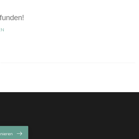
funden!
EN
nieren