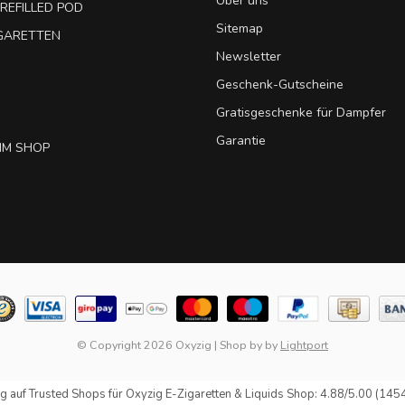
Über uns
REFILLED POD
Sitemap
IGARETTEN
Newsletter
Geschenk-Gutscheine
Gratisgeschenke für Dampfer
Garantie
IM SHOP
© Copyright 2026 Oxyzig
|
Shop by
by
Lightport
g auf
Trusted Shops
für Oxyzig E-Zigaretten & Liquids Shop: 4.88/5.00 (145