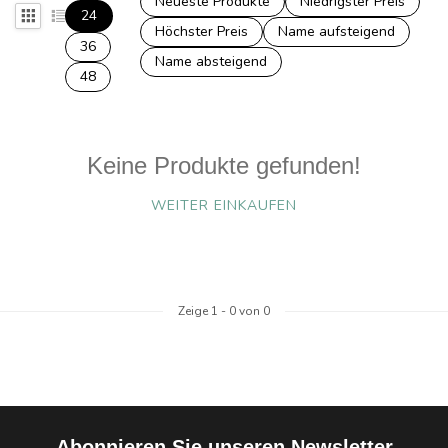
Neueste Produkte
Niedrigster Preis
24
Höchster Preis
Name aufsteigend
36
Name absteigend
48
Keine Produkte gefunden!
WEITER EINKAUFEN
Zeige
1
-
0
von 0
Abonnieren Sie unseren Newsletter