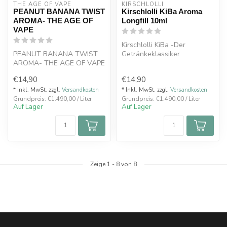
THE AGE OF VAPE
KIRSCHLOLLI
PEANUT BANANA TWIST
Kirschlolli KiBa Aroma
AROMA- THE AGE OF
Longfill 10ml
VAPE
Kirschlolli KiBa -Der
PEANUT BANANA TWIST
Getränkeklassiker
AROMA- THE AGE OF VAPE
überhaupt! Süß-Saure
Mischung aus Kirsc...
€14,90
€14,90
* Inkl. MwSt. zzgl.
Versandkosten
* Inkl. MwSt. zzgl.
Versandkosten
Grundpreis: €1.490,00 / Liter
Grundpreis: €1.490,00 / Liter
Auf Lager
Auf Lager
Zeige
1
-
8
von 8