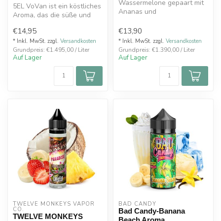
Wassermelone gepaart mit
5EL VoVan ist ein köstliches
Ananas und
Aroma, das die süße und
Banane.TWELVE MONKEYS
cremige Note reifer
Zen Aroma 10ml
€14,95
€13,90
Bananen...
* Inkl. MwSt. zzgl.
Versandkosten
* Inkl. MwSt. zzgl.
Versandkosten
Grundpreis: €1.495,00 / Liter
Grundpreis: €1.390,00 / Liter
Auf Lager
Auf Lager
TWELVE MONKEYS VAPOR 
BAD CANDY
CO.
Bad Candy-Banana
TWELVE MONKEYS
Beach Aroma