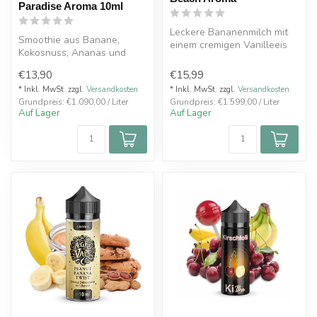
Paradise Aroma 10ml
Leckere Bananenmilch mit
Smoothie aus Banane,
einem cremigen Vanilleeis
Kokosnuss, Ananas und
gekühlt
Erdbeere.TWELVE
€13,90
€15,99
MONKEYS Paradise Arom...
* Inkl. MwSt. zzgl.
Versandkosten
* Inkl. MwSt. zzgl.
Versandkosten
Grundpreis: €1.090,00 / Liter
Grundpreis: €1.599,00 / Liter
Auf Lager
Auf Lager