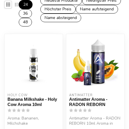
Neueste Produkte
Niedrigster Preis
24
Höchster Preis
Name aufsteigend
36
Name absteigend
48
HOLY COW
ANTIMATTER
Banana Milkshake - Holy
Antimatter Aroma -
Cow Aroma 10ml
RADON REBORN
Aroma: Bananen,
Antimatter Aroma - RADON
Milchshake
REBORN 10ml Aroma in
Inhalt: 10ml in einer 60ml
einer 120ml Leerflasche