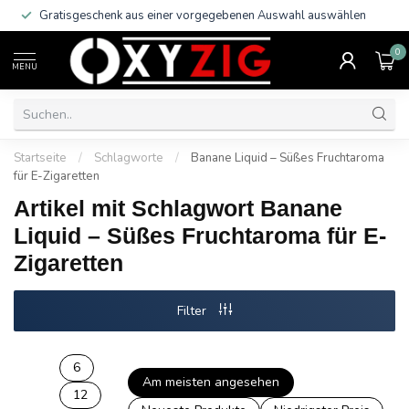
Gratisgeschenk aus einer vorgegebenen Auswahl auswählen
0
MENU
Startseite
/
Schlagworte
/
Banane Liquid – Süßes Fruchtaroma
für E-Zigaretten
Artikel mit Schlagwort Banane
Liquid – Süßes Fruchtaroma für E-
Zigaretten
Filter
6
Am meisten angesehen
12