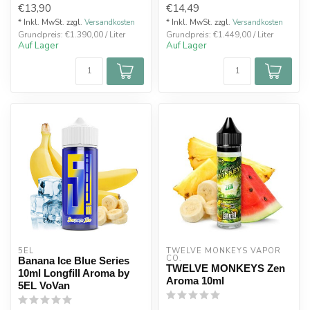
€13,90
€14,49
Flasche
Exotisc...
Dosierempfehlung...
* Inkl. MwSt. zzgl.
Versandkosten
* Inkl. MwSt. zzgl.
Versandkosten
Grundpreis: €1.390,00 / Liter
Grundpreis: €1.449,00 / Liter
Auf Lager
Auf Lager
5EL
TWELVE MONKEYS VAPOR 
CO.
Banana Ice Blue Series
TWELVE MONKEYS Zen
10ml Longfill Aroma by
Aroma 10ml
5EL VoVan