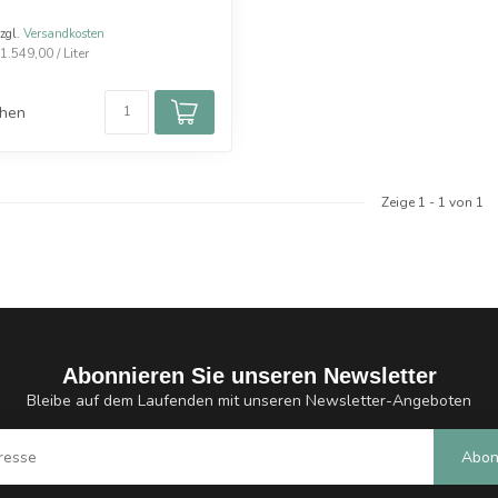
zzgl.
Versandkosten
.549,00 / Liter
chen
Zeige
1
-
1
von 1
Abonnieren Sie unseren Newsletter
Bleibe auf dem Laufenden mit unseren Newsletter-Angeboten
Abon