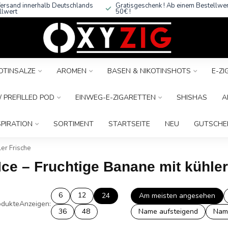
ersand innerhalb Deutschlands
Gratisgeschenk ! Ab einem Bestellwe
llwert
50€ !
OTINSALZE
AROMEN
BASEN & NIKOTINSHOTS
E-Z
 PREFILLED POD
EINWEG-E-ZIGARETTEN
SHISHAS
A
SPIRATION
SORTIMENT
STARTSEITE
NEU
GUTSCHE
ler Frische
Ice – Fruchtige Banane mit kühler
6
12
24
Am meisten angesehen
dukte
Anzeigen:
36
48
Name aufsteigend
Nam