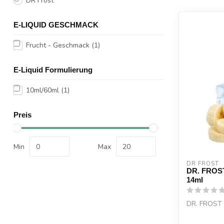
DR Frost
E-LIQUID GESCHMACK
Frucht - Geschmack
(1)
E-Liquid Formulierung
10ml/60ml
(1)
Preis
Min
Max
DR FROST
DR. FROST
14ml
DR. FROST 