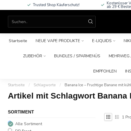
Kostenloser V
Trusted Shop Käuferschutz!
ab 29 € Beste
Startseite
NEUE VAPE PRODUKTE
E-LIQUIDS
NIK
ZUBEHÖR
BUNDLES / SPARMENÜS
MEHRWEG /
EMPFOHLEN
IN
Startseite
/
Schlagworte
/
Banana Ice – Fruchtige Banane mit küh
Artikel mit Schlagwort Banana 
SORTIMENT
1
Pro
Alle Sortiment