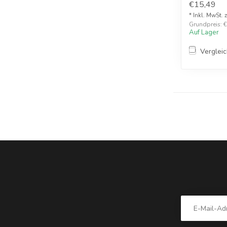
€15,49
* Inkl. MwSt. 
Grundpreis: €1
Auf Lager
Verglei