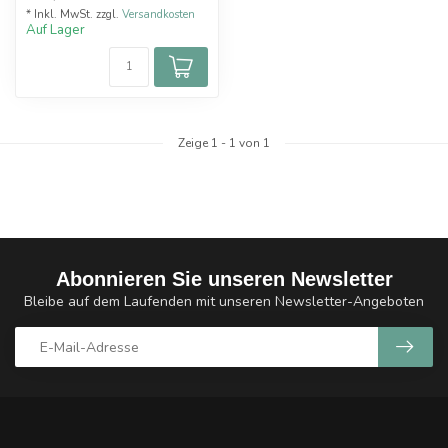
...
* Inkl. MwSt. zzgl.
Versandkosten
Auf Lager
Zeige
1
-
1
von 1
Abonnieren Sie unseren Newsletter
Bleibe auf dem Laufenden mit unseren Newsletter-Angeboten