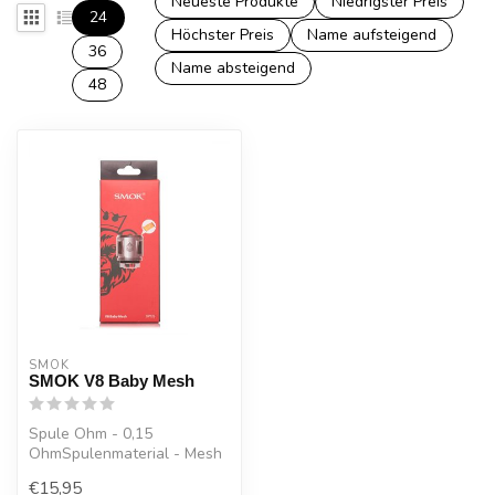
Neueste Produkte
Niedrigster Preis
24
Höchster Preis
Name aufsteigend
36
Name absteigend
48
SMOK
SMOK V8 Baby Mesh
Spule Ohm - 0,15
OhmSpulenmaterial - Mesh
Coil Build - Zwölf
€15,95
Dochtloch - Quad