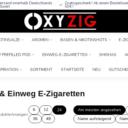
ersand innerhalb Deutschlands
Gratisgeschenk ! Ab einem Bestellwe
llwert
50€ !
OTINSALZE
AROMEN
BASEN & NIKOTINSHOTS
E-Z
 PREFILLED POD
EINWEG-E-ZIGARETTEN
SHISHAS
A
SPIRATION
SORTIMENT
STARTSEITE
NEU
GUTSCHE
 & Einweg E-Zigaretten
6
12
24
Am meisten angesehen
dukte
Anzeigen:
36
48
Name aufsteigend
Nam