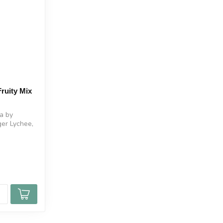
ruity Mix
ma by
ger Lychee,