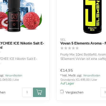
5EL
LYCHEE ICE Nikotin Salt E-
Vovan 5 Elements Aroma - F
ml
Fruity Mix 10ml Bottlefill Aro
YCHEE ICE Nikotin Salt E-
5Element VoVan ist eine safti
l
exo...
€14,95
zzgl.
Versandkosten
* Inkl. MwSt. zzgl.
Versandkosten
.049,00 / Liter
Grundpreis: €1.495,00 / Liter
Auf Lager
chen
Vergleichen