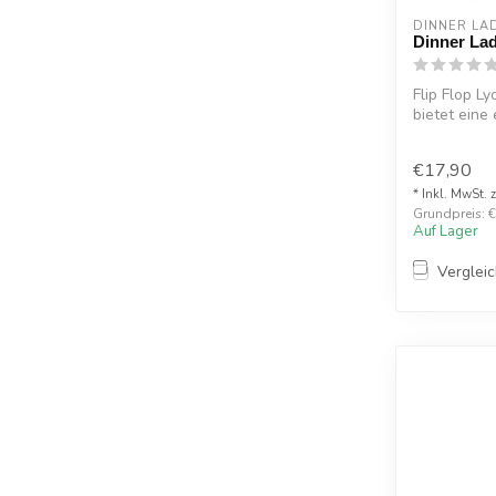
DINNER LA
Dinner Lad
Flip Flop L
bietet eine
asiatisc...
€17,90
* Inkl. MwSt. 
Grundpreis: €
Auf Lager
Verglei