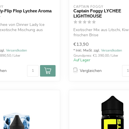
DY
CAPTAIN FOGGY
y-Flip Flop Lychee Aroma
Captain Foggy LYCHEE
LIGHTHOUSE
ychee von Dinner Lady Ice
 exotische Mischung aus
Exotischer Mix aus Litschi, Kiw
frischen Brise
€13,90
zzgl.
Versandkosten
* Inkl. MwSt. zzgl.
Versandkosten
890,50 / Liter
Grundpreis: €1.390,00 / Liter
Auf Lager
chen
Vergleichen