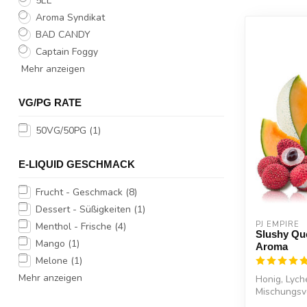
5EL
Aroma Syndikat
BAD CANDY
Captain Foggy
Mehr anzeigen
VG/PG RATE
50VG/50PG
(1)
E-LIQUID GESCHMACK
Frucht - Geschmack
(8)
Dessert - Süßigkeiten
(1)
PJ EMPIRE
Menthol - Frische
(4)
Slushy Qu
Mango
(1)
Aroma
Melone
(1)
Mehr anzeigen
Honig, Lych
Mischungsv