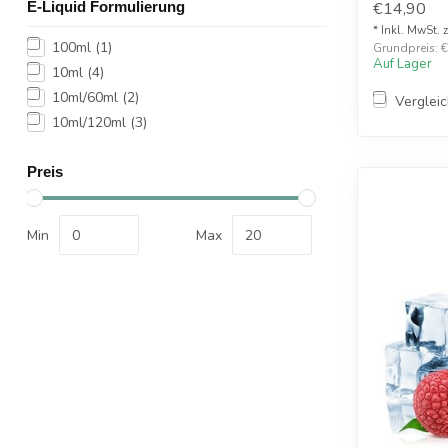
E-Liquid Formulierung
€14,90
* Inkl. MwSt. 
100ml
(1)
Grundpreis: €1
Auf Lager
10ml
(4)
10ml/60ml
(2)
Verglei
10ml/120ml
(3)
Preis
Min
Max