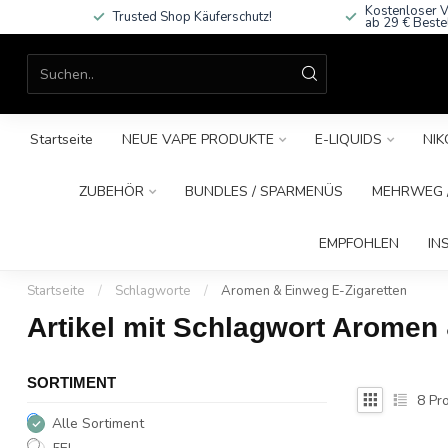
Kostenloser V
Trusted Shop Käuferschutz!
ab 29 € Beste
Startseite
NEUE VAPE PRODUKTE
E-LIQUIDS
NIK
ZUBEHÖR
BUNDLES / SPARMENÜS
MEHRWEG /
EMPFOHLEN
IN
Startseite
/
Schlagworte
/
Aromen & Einweg E-Zigaretten
Artikel mit Schlagwort Aromen
SORTIMENT
8
Pro
Alle Sortiment