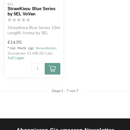
5EL
StrawKiwa- Blue Series
by 5EL VoVan
StrawKiwa Blue Series 10ml
Longfill Aroma by 5EL
VoVan kombiniert saftige
€14,95
Erdbee...
* Inkl. MwSt. zzgl.
Versandkosten
Grundpreis: €1.495,00 / Liter
Auf Lager
Zeige
1
-
7
von 7