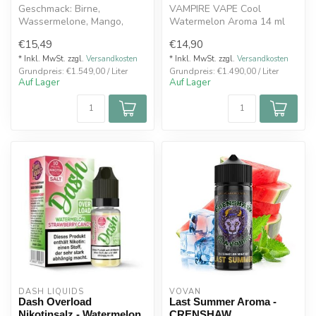
Geschmack: Birne,
VAMPIRE VAPE Cool
Wassermelone, Mango,
Watermelon Aroma 14 ml
Ananas, Kiwi, Kirsche,
€15,49
€14,90
Frische
* Inkl. MwSt. zzgl.
Versandkosten
* Inkl. MwSt. zzgl.
Versandkosten
Grundpreis: €1.549,00 / Liter
Grundpreis: €1.490,00 / Liter
Aroma-S...
Auf Lager
Auf Lager
DASH LIQUIDS
VOVAN
Dash Overload
Last Summer Aroma -
Nikotinsalz - Watermelon
CRENSHAW