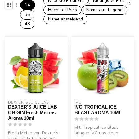
Neueste Produkte
Niedrigster Preis
24
Höchster Preis
Name aufsteigend
36
Name absteigend
48
DEXTER`S JUICE LAB
IVG
DEXTER'S JUICE LAB
IVG TROPICAL ICE
ORIGIN Fresh Melons
BLAST AROMA 10ML
Aroma 10ml
Mit “Tropical Ice Blast“
Fresh Melon von Dexter's
bringen IVG uns einen
Juice Lab liefert uns eine
arktischen Tropensturm in