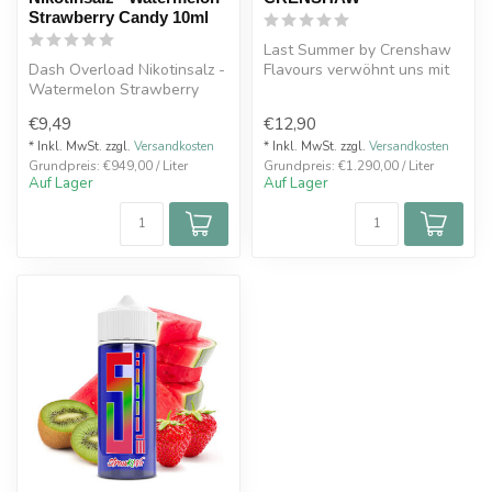
Strawberry Candy 10ml
Last Summer by Crenshaw
Dash Overload Nikotinsalz -
Flavours verwöhnt uns mit
Watermelon Strawberry
einem gelungenen Mix
Candy 10ml Leckeres
zwischen ...
€9,49
€12,90
Wassermelo...
* Inkl. MwSt. zzgl.
Versandkosten
* Inkl. MwSt. zzgl.
Versandkosten
Grundpreis: €949,00 / Liter
Grundpreis: €1.290,00 / Liter
Auf Lager
Auf Lager