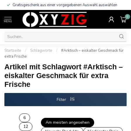
Gratisgeschenk aus einer vorgegebenen Auswahl auswählen
0
MENU
Startseite
/
Schlagworte
/
#Arktisch – eiskalter Geschmack für
extra Frische
Artikel mit Schlagwort #Arktisch –
eiskalter Geschmack für extra
Frische
Filter
6
Am meisten angesehen
12