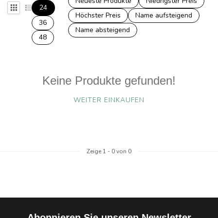
Neueste Produkte
Niedrigster Preis
24
Höchster Preis
Name aufsteigend
36
Name absteigend
48
Keine Produkte gefunden!
WEITER EINKAUFEN
Zeige
1
-
0
von 0
Abonnieren Sie unseren Newsletter