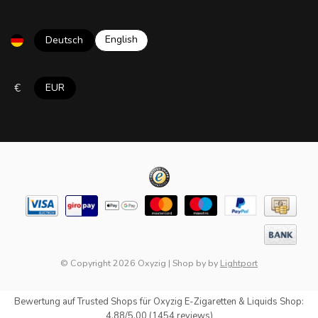
English
Deutsch
€
EUR
© Copyright 2026 Oxyzig
|
Shop by
by
Lightport
Bewertung auf
Trusted Shops
für Oxyzig E-Zigaretten & Liquids Shop:
4.88/5.00 (1454 reviews)