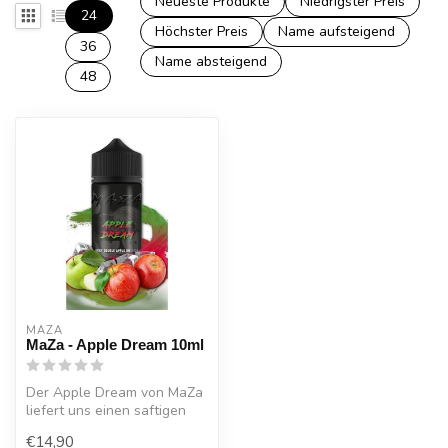
Neueste Produkte
Niedrigster Preis
24
Höchster Preis
Name aufsteigend
36
Name absteigend
48
MAZA
MaZa - Apple Dream 10ml
Der Apple Dream von MaZa
liefert uns einen saftigen
grün-roten Apfelmix,
€14,90
kombini...