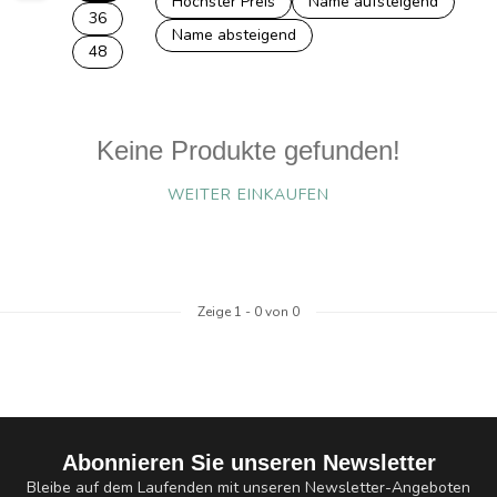
Höchster Preis
Name aufsteigend
36
Name absteigend
48
Keine Produkte gefunden!
WEITER EINKAUFEN
Zeige
1
-
0
von 0
Abonnieren Sie unseren Newsletter
Bleibe auf dem Laufenden mit unseren Newsletter-Angeboten