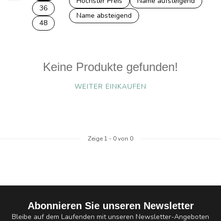
Höchster Preis
Name aufsteigend
36
Name absteigend
48
Keine Produkte gefunden!
WEITER EINKAUFEN
Zeige
1
-
0
von 0
Abonnieren Sie unseren Newsletter
Bleibe auf dem Laufenden mit unseren Newsletter-Angeboten