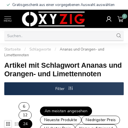
Gratisgeschenk aus einer vorgegebenen Auswahl auswählen
0
MENU
Startseite
/
Schlagworte
/
Ananas und Orangen- und
Limettennoten
Artikel mit Schlagwort Ananas und
Orangen- und Limettennoten
Filter
6
Am meisten angesehen
12
Neueste Produkte
Niedrigster Preis
24