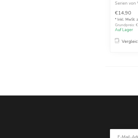
Serien von 
fü...
€14,90
* Inkl. MwSt. 
Grundpreis: €1
Auf Lager
Verglei