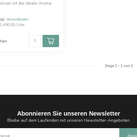
Vovan ist die ideale Aroma
zzgl.
Versandkosten
.490,00 / Liter
chen
Zeige
1
-
1
von 1
Abonnieren Sie unseren Newsletter
Bleibe auf dem Laufenden mit unseren Newsletter-Angeboten
Abon