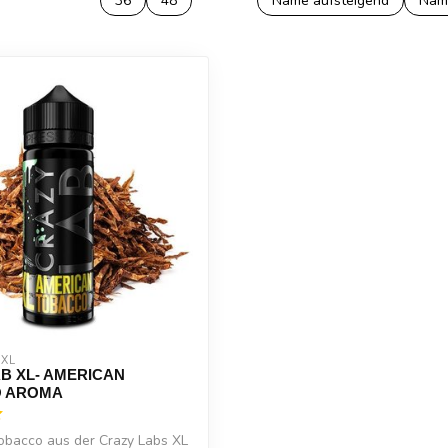
36
48
Name aufsteigend
Nam
 XL
B XL- AMERICAN
 AROMA
obacco aus der Crazy Labs XL