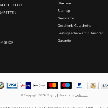
Über uns
REFILLED POD
Sitemap
IGARETTEN
Newsletter
Geschenk-Gutscheine
Gratisgeschenke für Dampfer
Garantie
IM SHOP
© Copyright 2026 Oxyzig
|
Shop by
by
Lightport