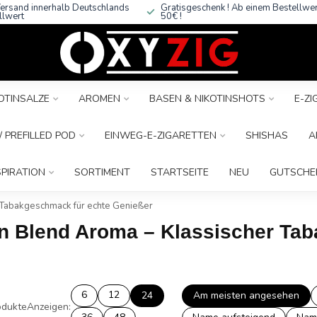
ersand innerhalb Deutschlands
Gratisgeschenk ! Ab einem Bestellwe
llwert
50€ !
OTINSALZE
AROMEN
BASEN & NIKOTINSHOTS
E-Z
 PREFILLED POD
EINWEG-E-ZIGARETTEN
SHISHAS
A
SPIRATION
SORTIMENT
STARTSEITE
NEU
GUTSCHE
 Tabakgeschmack für echte Genießer
an Blend Aroma – Klassischer Ta
6
12
24
Am meisten angesehen
dukte
Anzeigen: