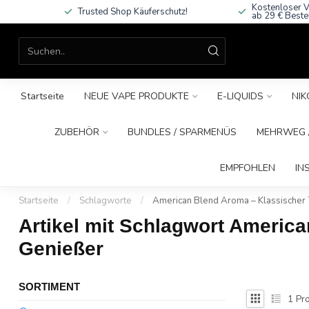
Kostenloser V
Trusted Shop Käuferschutz!
ab 29 € Beste
Startseite
NEUE VAPE PRODUKTE
E-LIQUIDS
NIK
ZUBEHÖR
BUNDLES / SPARMENÜS
MEHRWEG /
EMPFOHLEN
IN
Startseite
/
Schlagworte
/
American Blend Aroma – Klassischer
Artikel mit Schlagwort Americ
Genießer
SORTIMENT
1
Pro