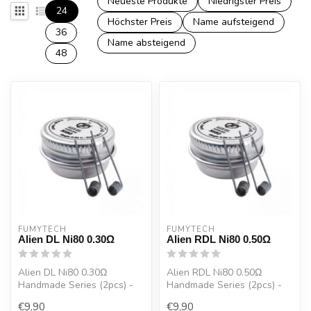
Neueste Produkte
Niedrigster Preis
24
Höchster Preis
Name aufsteigend
36
Name absteigend
48
FUMYTECH
FUMYTECH
Alien DL Ni80 0.30Ω
Alien RDL Ni80 0.50Ω
Alien DL Ni80 0.30Ω
Alien RDL Ni80 0.50Ω
Handmade Series (2pcs) -
Handmade Series (2pcs) -
Fumytech
Fumytech
€9,90
€9,90