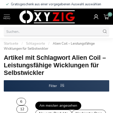
Gratisgeschenk aus einer vorgegebenen Auswahl auswählen
0
MENU
Startseite
/
Schlagworte
/
Alien Coil – Leistungsfähige
Wicklungen für Selbstwickler
Artikel mit Schlagwort Alien Coil –
Leistungsfähige Wicklungen für
Selbstwickler
Filter
6
Am meisten angesehen
12