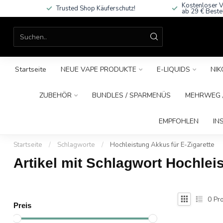
Kostenloser V
Trusted Shop Käuferschutz!
ab 29 € Beste
Startseite
NEUE VAPE PRODUKTE
E-LIQUIDS
NIK
ZUBEHÖR
BUNDLES / SPARMENÜS
MEHRWEG /
EMPFOHLEN
IN
Startseite
/
Schlagworte
/
Hochleistung Akkus für E-Zigarette
Artikel mit Schlagwort Hochlei
0
Pro
Preis