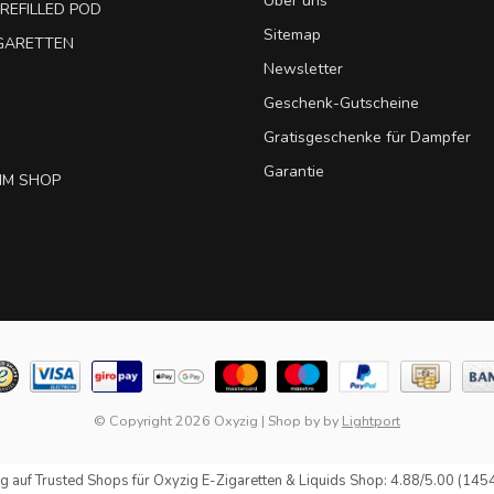
Über uns
REFILLED POD
Sitemap
IGARETTEN
Newsletter
Geschenk-Gutscheine
Gratisgeschenke für Dampfer
Garantie
IM SHOP
© Copyright 2026 Oxyzig
|
Shop by
by
Lightport
g auf
Trusted Shops
für Oxyzig E-Zigaretten & Liquids Shop: 4.88/5.00 (145