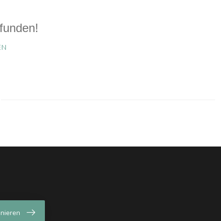
funden!
EN
nieren