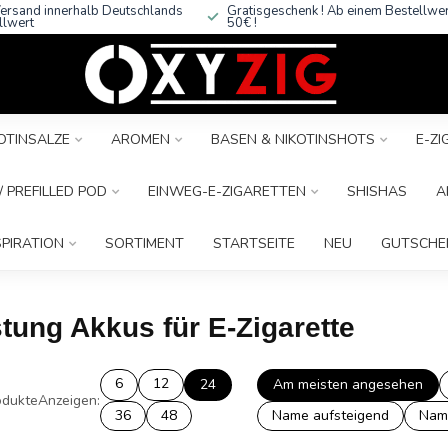
ersand innerhalb Deutschlands
Gratisgeschenk ! Ab einem Bestellwe
llwert
50€ !
OTINSALZE
AROMEN
BASEN & NIKOTINSHOTS
E-Z
 PREFILLED POD
EINWEG-E-ZIGARETTEN
SHISHAS
A
SPIRATION
SORTIMENT
STARTSEITE
NEU
GUTSCHE
stung Akkus für E-Zigarette
6
12
24
Am meisten angesehen
dukte
Anzeigen:
36
48
Name aufsteigend
Nam