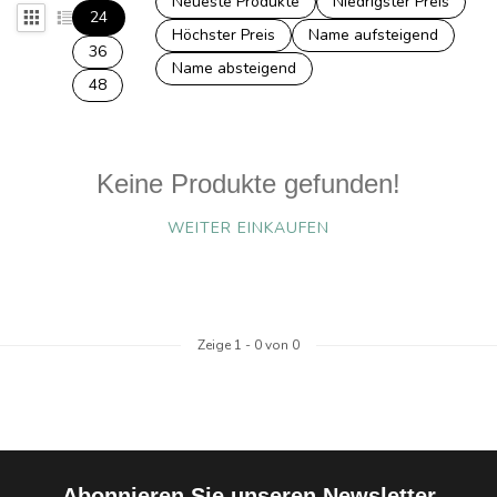
Neueste Produkte
Niedrigster Preis
24
Höchster Preis
Name aufsteigend
36
Name absteigend
48
Keine Produkte gefunden!
WEITER EINKAUFEN
Zeige
1
-
0
von 0
Abonnieren Sie unseren Newsletter