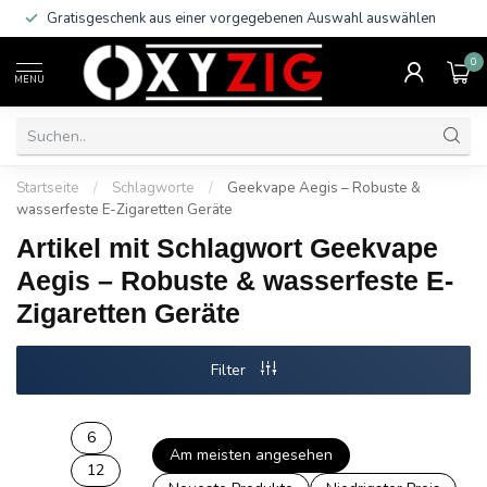
Gratisgeschenk aus einer vorgegebenen Auswahl auswählen
0
MENU
Startseite
/
Schlagworte
/
Geekvape Aegis – Robuste &
wasserfeste E-Zigaretten Geräte
Artikel mit Schlagwort Geekvape
Aegis – Robuste & wasserfeste E-
Zigaretten Geräte
Filter
6
Am meisten angesehen
12