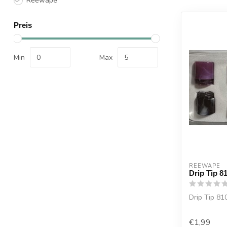
Reewape
Preis
Min
Max
REEWAPE
Drip Tip 8
Drip Tip 8
€1,99