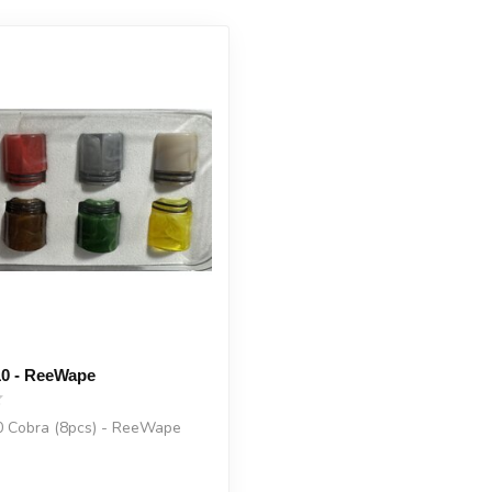
10 - ReeWape
10 Cobra (8pcs) - ReeWape