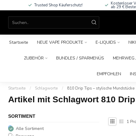
Kostenloser V
Trusted Shop Käuferschutz!
ab 29 € Beste
Startseite
NEUE VAPE PRODUKTE
E-LIQUIDS
NIK
ZUBEHÖR
BUNDLES / SPARMENÜS
MEHRWEG /
EMPFOHLEN
IN
Startseite
/
Schlagworte
/
810 Drip Tips – stylische Mundstücke
Artikel mit Schlagwort 810 Dri
SORTIMENT
1
Pro
Alle Sortiment