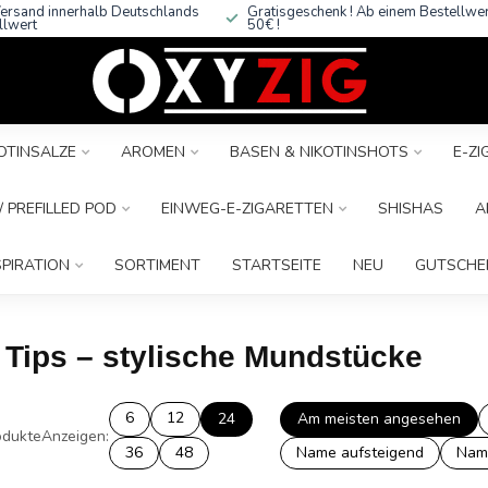
ersand innerhalb Deutschlands
Gratisgeschenk ! Ab einem Bestellwe
llwert
50€ !
OTINSALZE
AROMEN
BASEN & NIKOTINSHOTS
E-Z
 PREFILLED POD
EINWEG-E-ZIGARETTEN
SHISHAS
A
SPIRATION
SORTIMENT
STARTSEITE
NEU
GUTSCHE
p Tips – stylische Mundstücke
6
12
24
Am meisten angesehen
dukte
Anzeigen:
36
48
Name aufsteigend
Nam