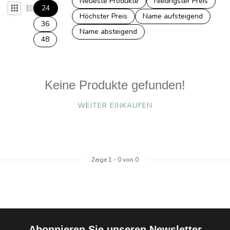
Neueste Produkte
Niedrigster Preis
24
Höchster Preis
Name aufsteigend
36
Name absteigend
48
Keine Produkte gefunden!
WEITER EINKAUFEN
Zeige
1
-
0
von 0
Abonnieren Sie unseren Newsletter