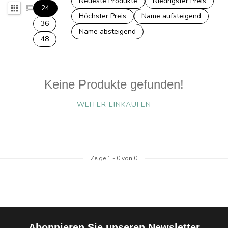
Neueste Produkte
Niedrigster Preis
24
Höchster Preis
Name aufsteigend
36
Name absteigend
48
Keine Produkte gefunden!
WEITER EINKAUFEN
Zeige
1
-
0
von 0
Abonnieren Sie unseren Newsletter