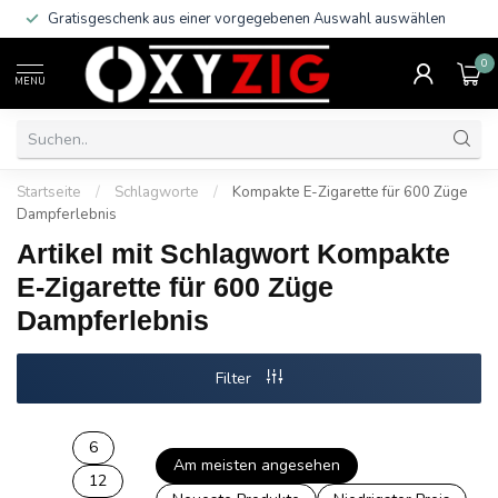
Gratisgeschenk aus einer vorgegebenen Auswahl auswählen
0
MENU
Startseite
/
Schlagworte
/
Kompakte E-Zigarette für 600 Züge
Dampferlebnis
Artikel mit Schlagwort Kompakte
E-Zigarette für 600 Züge
Dampferlebnis
Filter
6
Am meisten angesehen
12