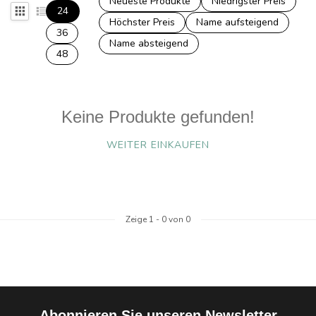
Neueste Produkte
Niedrigster Preis
24
Höchster Preis
Name aufsteigend
36
Name absteigend
48
Keine Produkte gefunden!
WEITER EINKAUFEN
Zeige
1
-
0
von 0
Abonnieren Sie unseren Newsletter