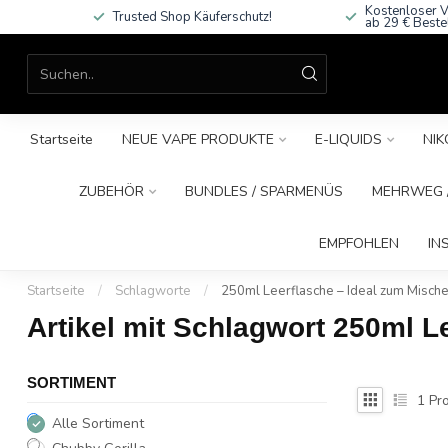
Kostenloser V
Trusted Shop Käuferschutz!
ab 29 € Beste
Startseite
NEUE VAPE PRODUKTE
E-LIQUIDS
NIK
ZUBEHÖR
BUNDLES / SPARMENÜS
MEHRWEG /
EMPFOHLEN
IN
Startseite
/
Schlagworte
/
250ml Leerflasche – Ideal zum Mische
Artikel mit Schlagwort 250ml L
SORTIMENT
1
Pro
Alle Sortiment