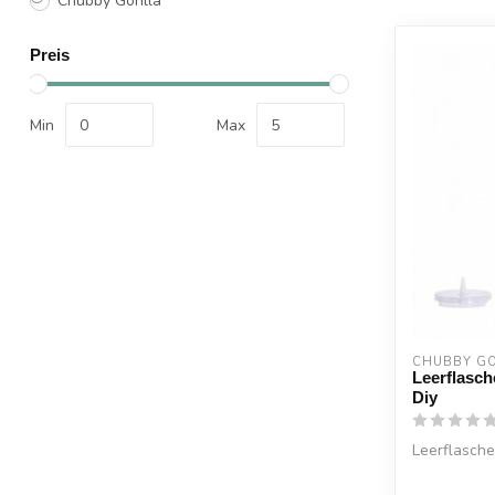
Chubby Gorilla
Preis
Min
Max
CHUBBY GO
Leerflasch
Diy
Leerflasche