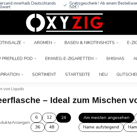
ersand innerhalb Deutschlands
Gratisgeschenk ! Ab einem Bestellwe
llwert
50€ !
OTINSALZE
AROMEN
BASEN & NIKOTINSHOTS
E-Z
 PREFILLED POD
EINWEG-E-ZIGARETTEN
SHISHAS
A
SPIRATION
SORTIMENT
STARTSEITE
NEU
GUTSCHE
n von Liquids
eerflasche – Ideal zum Mischen v
6
12
24
Am meisten angesehen
dukte
Anzeigen:
36
48
Name aufsteigend
Nam