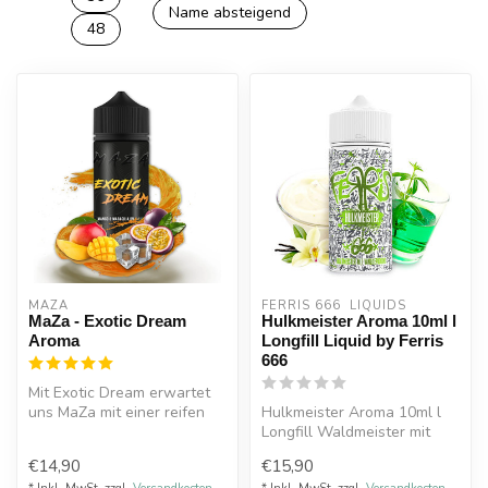
Name absteigend
48
MAZA
FERRIS 666  LIQUIDS
MaZa - Exotic Dream
Hulkmeister Aroma 10ml l
Aroma
Longfill Liquid by Ferris
666
Mit Exotic Dream erwartet
uns MaZa mit einer reifen
Hulkmeister Aroma 10ml l
Mango, kombiniert mit einer
Longfill Waldmeister mit
...
Vanillepudding.
€14,90
€15,90