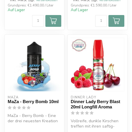
* Inkl. MwSt. zzgl.
Versandkosten
* Inkl. MwSt. zzgl.
Versandkosten
Grundpreis: €1.490,00 / Liter
Grundpreis: €1.590,00 / Liter
Auf Lager
Auf Lager
MAZA
DINNER LADY
MaZa - Berry Bomb 10ml
Dinner Lady Berry Blast
20ml Longfill Aroma
MaZa - Berry Bomb - Eine
der drei neuesten Kreation
Vollreife, dunkle Kirschen
von MaZa. Ein perfekt
treffen mit ihren saftig-
aufein...
süßen Aromen auf wilde