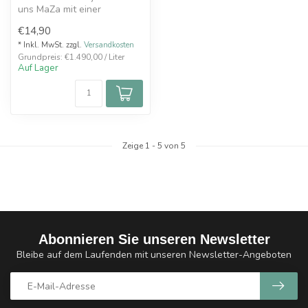
uns MaZa mit einer
fruchtigen Kreation. Ein Korb
€14,90
voll...
* Inkl. MwSt. zzgl.
Versandkosten
Grundpreis: €1.490,00 / Liter
Auf Lager
Zeige
1
-
5
von 5
Abonnieren Sie unseren Newsletter
Bleibe auf dem Laufenden mit unseren Newsletter-Angeboten