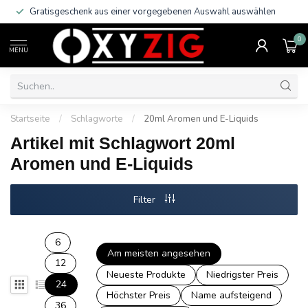
Gratisgeschenk aus einer vorgegebenen Auswahl auswählen
0
MENU
Startseite
/
Schlagworte
/
20ml Aromen und E-Liquids
Artikel mit Schlagwort 20ml
Aromen und E-Liquids
Filter
6
Am meisten angesehen
12
Neueste Produkte
Niedrigster Preis
24
Höchster Preis
Name aufsteigend
36