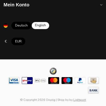
Mein Konto
English
Deutsch
€
EUR
© Copyright 2026 Oxyzig
|
Shop by
by
Lightport