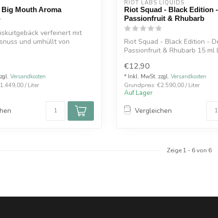
RIOT LABS LIQUIDS
 Big Mouth Aroma
Riot Squad - Black Edition 
Passionfruit & Rhubarb
iskuitgebäck verfeinert mit
snuss und umhüllt von
Riot Squad - Black Edition - D
Passionfruit & Rhubarb 15 ml L
Aroma
€12,90
zzgl.
Versandkosten
* Inkl. MwSt. zzgl.
Versandkosten
.449,00 / Liter
Grundpreis: €2.590,00 / Liter
Auf Lager
chen
Vergleichen
Zeige
1
-
6
von 6