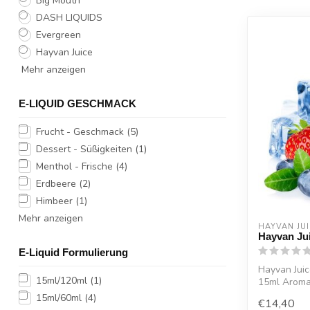
Big Mouth
DASH LIQUIDS
Evergreen
Hayvan Juice
Mehr anzeigen
E-LIQUID GESCHMACK
Frucht - Geschmack
(5)
Dessert - Süßigkeiten
(1)
Menthol - Frische
(4)
Erdbeere
(2)
Himbeer
(1)
Mehr anzeigen
HAYVAN JU
Hayvan Ju
E-Liquid Formulierung
Hayvan Ju
15ml/120ml
(1)
15ml Aroma 
Galaktischer
15ml/60ml
(4)
€14,40