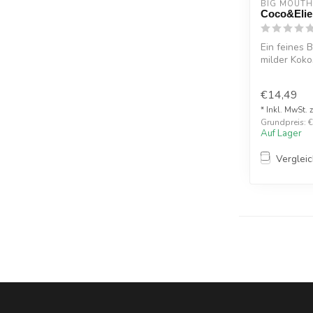
BIG MOUTH
Coco&Elie
Ein feines B
milder Koko
Schokol...
€14,49
* Inkl. MwSt. 
Grundpreis: €1
Auf Lager
Verglei