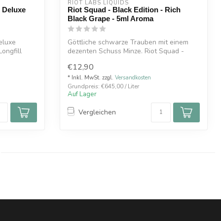
RIOT LABS LIQUIDS
- Deluxe
Riot Squad - Black Edition - Rich
Black Grape - 5ml Aroma
eluxe
Göttliche schwarze Trauben mit einem
ongfill
dezenten Schuss Minze. Riot Squad -
Black E...
€12,90
* Inkl. MwSt. zzgl.
Versandkosten
Grundpreis: €645,00 / Liter
Auf Lager
Vergleichen