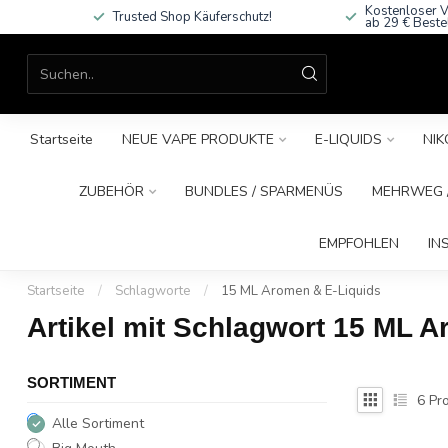
Kostenloser V
Trusted Shop Käuferschutz!
ab 29 € Beste
Startseite
NEUE VAPE PRODUKTE
E-LIQUIDS
NIK
ZUBEHÖR
BUNDLES / SPARMENÜS
MEHRWEG /
EMPFOHLEN
IN
Startseite
/
Schlagworte
/
15 ML Aromen & E-Liquids
Artikel mit Schlagwort 15 ML 
SORTIMENT
6
Pro
Alle Sortiment