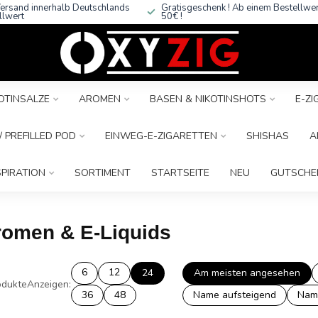
ersand innerhalb Deutschlands
Gratisgeschenk ! Ab einem Bestellwe
llwert
50€ !
OTINSALZE
AROMEN
BASEN & NIKOTINSHOTS
E-Z
 PREFILLED POD
EINWEG-E-ZIGARETTEN
SHISHAS
A
SPIRATION
SORTIMENT
STARTSEITE
NEU
GUTSCHE
Aromen & E-Liquids
6
12
24
Am meisten angesehen
dukte
Anzeigen:
36
48
Name aufsteigend
Nam