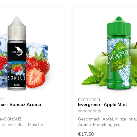
ICE
EVERGREEN
ice - Sonsuz Aroma
Evergreen - Apple Mint
ice-SONSUZ
Geschmack: Apfel, Minze Inhal
in einer 60ml Flasche
Aroma, Propylenglycol
 Mix aus Bla...
Inhalt: 8ml Aroma ...
€17,50