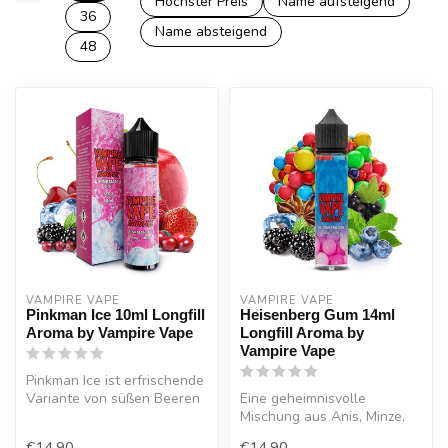
Höchster Preis
Name aufsteigend
36
Name absteigend
48
VAMPIRE VAPE
VAMPIRE VAPE
Pinkman Ice 10ml Longfill
Heisenberg Gum 14ml
Aroma by Vampire Vape
Longfill Aroma by
Vampire Vape
Pinkman Ice ist erfrischende
Variante von süßen Beeren
Eine geheimnisvolle
und Zitrusfrische,
Mischung aus Anis, Minze,
Beeren und Kaugummi.
€14,90
€14,90