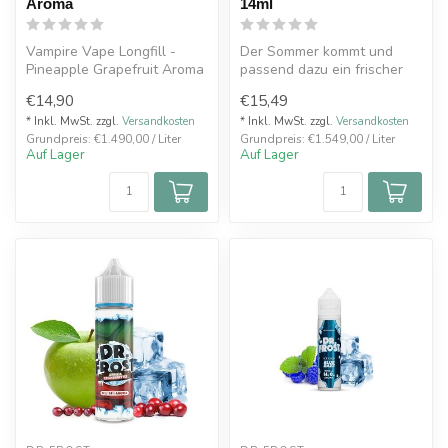
Aroma
14ml
Vampire Vape Longfill -
Der Sommer kommt und
Pineapple Grapefruit Aroma
passend dazu ein frischer
Slush mit blauen Himbeeren
€14,90
€15,49
und Br...
* Inkl. MwSt. zzgl.
Versandkosten
* Inkl. MwSt. zzgl.
Versandkosten
Grundpreis: €1.490,00 / Liter
Grundpreis: €1.549,00 / Liter
Auf Lager
Auf Lager