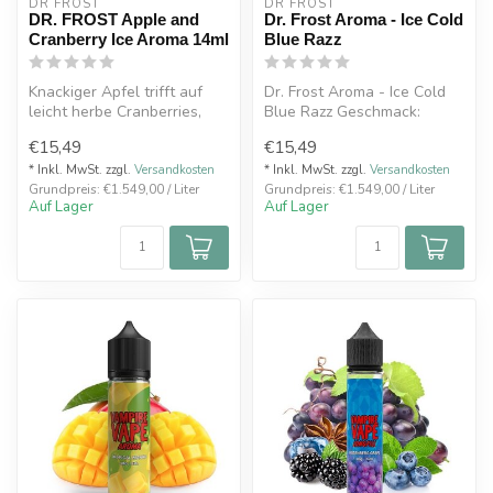
DR FROST
DR FROST
DR. FROST Apple and
Dr. Frost Aroma - Ice Cold
Cranberry Ice Aroma 14ml
Blue Razz
Knackiger Apfel trifft auf
Dr. Frost Aroma - Ice Cold
leicht herbe Cranberries,
Blue Razz Geschmack:
serviert wird die Kombinati...
Himbeere, Blaubeere,
€15,49
€15,49
Koolada (K...
* Inkl. MwSt. zzgl.
Versandkosten
* Inkl. MwSt. zzgl.
Versandkosten
Grundpreis: €1.549,00 / Liter
Grundpreis: €1.549,00 / Liter
Auf Lager
Auf Lager