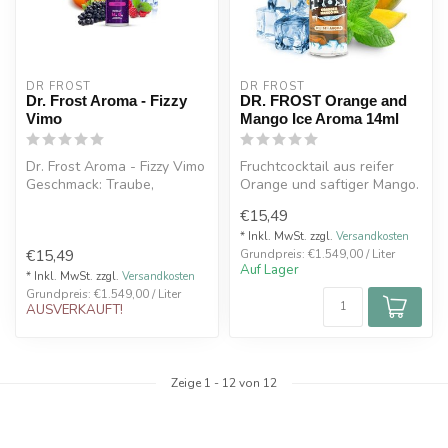
DR FROST
DR FROST
Dr. Frost Aroma - Fizzy
DR. FROST Orange and
Vimo
Mango Ice Aroma 14ml
Dr. Frost Aroma - Fizzy Vimo
Fruchtcocktail aus reifer
Geschmack: Traube,
Orange und saftiger Mango.
Johnnisbeere, Himbeere, Fizz
€15,49
Eff...
* Inkl. MwSt. zzgl.
Versandkosten
€15,49
Grundpreis: €1.549,00 / Liter
Auf Lager
* Inkl. MwSt. zzgl.
Versandkosten
Grundpreis: €1.549,00 / Liter
AUSVERKAUFT!
Zeige
1
-
12
von 12