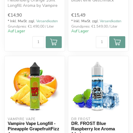
Heisenberg Orange 10ml
bildet eine Geschmack
Longfill Aroma by Vampire
Blaubeeren und Himbeeren
Vape
,ergän...
€14,90
€15,49
* Inkl. MwSt. zzgl.
Versandkosten
* Inkl. MwSt. zzgl.
Versandkosten
Grundpreis: €1.490,00 / Liter
Grundpreis: €1.549,00 / Liter
Auf Lager
Auf Lager
VAMPIRE VAPE
DR FROST
Vampire Vape Longfill -
DR. FROST Blue
Pineapple GrapefruitFizz
Raspberry Ice Aroma