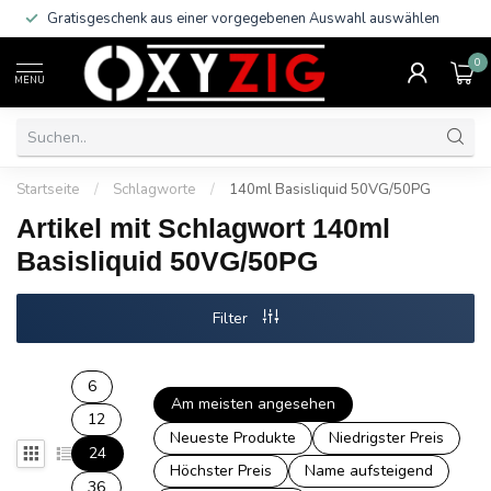
Gratisgeschenk aus einer vorgegebenen Auswahl auswählen
0
MENU
Startseite
/
Schlagworte
/
140ml Basisliquid 50VG/50PG
Artikel mit Schlagwort 140ml
Basisliquid 50VG/50PG
Filter
6
Am meisten angesehen
12
Neueste Produkte
Niedrigster Preis
24
Höchster Preis
Name aufsteigend
36