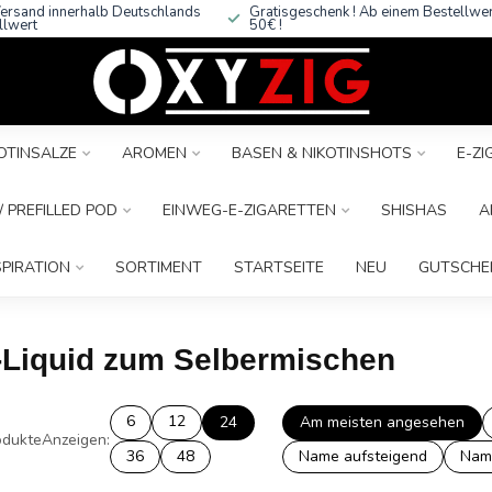
ersand innerhalb Deutschlands
Gratisgeschenk ! Ab einem Bestellwe
llwert
50€ !
OTINSALZE
AROMEN
BASEN & NIKOTINSHOTS
E-Z
 PREFILLED POD
EINWEG-E-ZIGARETTEN
SHISHAS
A
SPIRATION
SORTIMENT
STARTSEITE
NEU
GUTSCHE
E-Liquid zum Selbermischen
6
12
24
Am meisten angesehen
dukte
Anzeigen:
36
48
Name aufsteigend
Nam