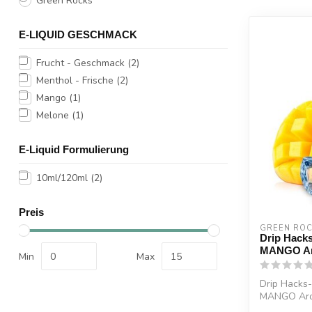
Green Rocks
E-LIQUID GESCHMACK
Frucht - Geschmack
(2)
Menthol - Frische
(2)
Mango
(1)
Melone
(1)
E-Liquid Formulierung
10ml/120ml
(2)
Preis
GREEN RO
Drip Hack
MANGO Ar
Min
Max
Drip Hacks
MANGO Arom
einer sanft..