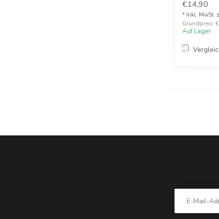
€14,90
* Inkl. MwSt. 
Grundpreis: €1
Auf Lager
Verglei