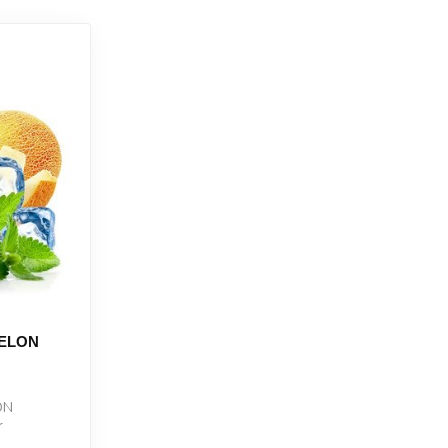
MELON
ON
r