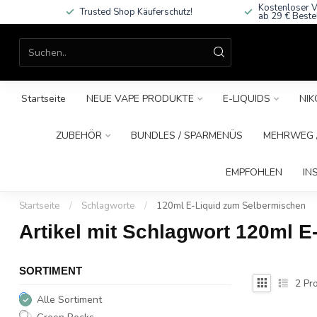
Kostenloser V
Trusted Shop Käuferschutz!
ab 29 € Beste
Startseite
NEUE VAPE PRODUKTE
E-LIQUIDS
NIK
ZUBEHÖR
BUNDLES / SPARMENÜS
MEHRWEG /
EMPFOHLEN
IN
Startseite
/
Schlagworte
/
120ml E-Liquid zum Selbermischen
Artikel mit Schlagwort 120ml 
SORTIMENT
2
Pro
Alle Sortiment