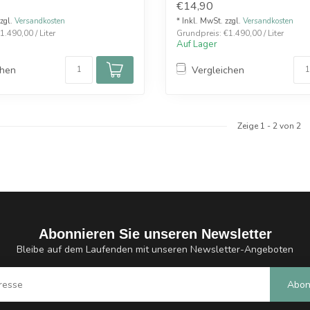
€14,90
zzgl.
Versandkosten
* Inkl. MwSt. zzgl.
Versandkosten
.490,00 / Liter
Grundpreis: €1.490,00 / Liter
Auf Lager
chen
Vergleichen
Zeige
1
-
2
von 2
Abonnieren Sie unseren Newsletter
Bleibe auf dem Laufenden mit unseren Newsletter-Angeboten
Abon