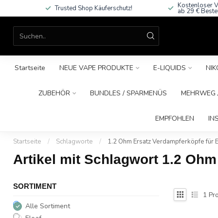
Kostenloser V
Trusted Shop Käuferschutz!
ab 29 € Beste
Startseite
NEUE VAPE PRODUKTE
E-LIQUIDS
NIK
ZUBEHÖR
BUNDLES / SPARMENÜS
MEHRWEG /
EMPFOHLEN
IN
Startseite
/
Schlagworte
/
1.2 Ohm Ersatz Verdampferköpfe für E
Artikel mit Schlagwort 1.2 Ohm
SORTIMENT
1
Pro
Alle Sortiment