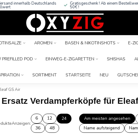
ersand innerhalb Deutschlands
Gratisgeschenk ! Ab einem Bestellwe
llwert
50€ !
OTINSALZE
AROMEN
BASEN & NIKOTINSHOTS
E-Z
 PREFILLED POD
EINWEG-E-ZIGARETTEN
SHISHAS
A
SPIRATION
SORTIMENT
STARTSEITE
NEU
GUTSCHE
leaf GS Air
 Ersatz Verdampferköpfe für Eleaf
6
12
24
Am meisten angesehen
dukte
Anzeigen:
36
48
Name aufsteigend
Nam