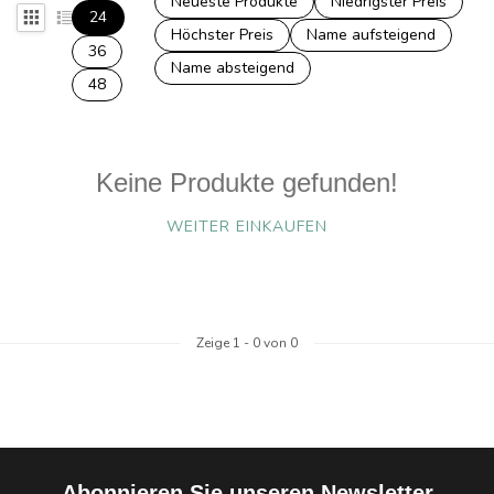
Neueste Produkte
Niedrigster Preis
24
Höchster Preis
Name aufsteigend
36
Name absteigend
48
Keine Produkte gefunden!
WEITER EINKAUFEN
Zeige
1
-
0
von 0
Abonnieren Sie unseren Newsletter