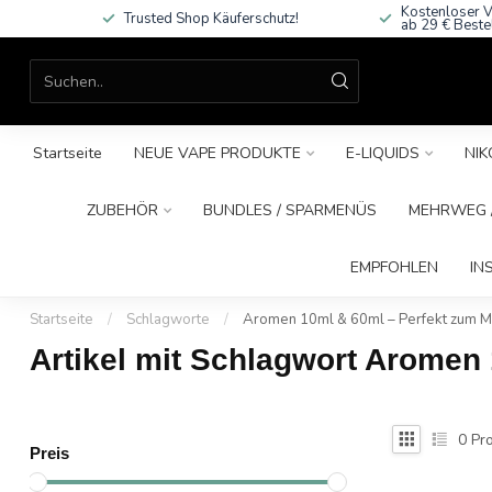
Kostenloser V
Trusted Shop Käuferschutz!
ab 29 € Beste
Startseite
NEUE VAPE PRODUKTE
E-LIQUIDS
NIK
ZUBEHÖR
BUNDLES / SPARMENÜS
MEHRWEG /
EMPFOHLEN
IN
Startseite
/
Schlagworte
/
Aromen 10ml & 60ml – Perfekt zum M
Artikel mit Schlagwort Aromen
0
Pro
Preis