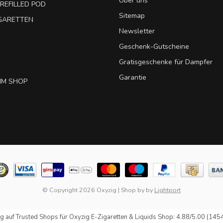
Über uns
REFILLED POD
Sitemap
IGARETTEN
Newsletter
Geschenk-Gutscheine
Gratisgeschenke für Dampfer
Garantie
IM SHOP
© Copyright 2026 Oxyzig
|
Shop by
by
Lightport
g auf
Trusted Shops
für Oxyzig E-Zigaretten & Liquids Shop: 4.88/5.00 (145