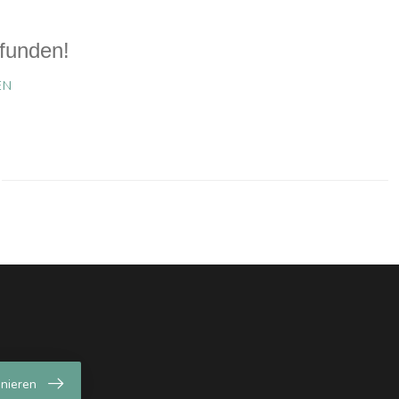
funden!
EN
nieren