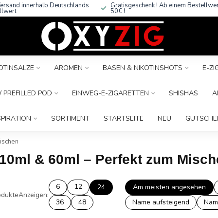
ersand innerhalb Deutschlands
Gratisgeschenk ! Ab einem Bestellwe
llwert
50€ !
OTINSALZE
AROMEN
BASEN & NIKOTINSHOTS
E-Z
 PREFILLED POD
EINWEG-E-ZIGARETTEN
SHISHAS
A
SPIRATION
SORTIMENT
STARTSEITE
NEU
GUTSCHE
ischen
 10ml & 60ml – Perfekt zum Misc
6
12
24
Am meisten angesehen
dukte
Anzeigen:
36
48
Name aufsteigend
Nam