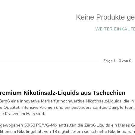
Keine Produkte ge
WEITER EINKAUF
Zeige
1
-
0
von 0
Premium Nikotinsalz-Liquids aus Tschechien
Zero6
eine innovative Marke für hochwertige
Nikotinsalz-Liquids
, die 
ge Qualität, intensive Aromen und ein besonders sanftes Dampferlebnis
ne Kratzen im Hals
sind.
sgewogenen
50/50 PG/VG-Mix
entfalten die Zero6 Liquids ein klares 
Mit einem Nikotingehalt von
19 mg/ml
liefern sie schnelle Nikotinaufn