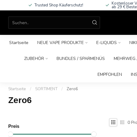
Kostenloser V
Trusted Shop Käuferschutz!
ab 29 € Beste
Startseite
NEUE VAPE PRODUKTE
E-LIQUIDS
NIK
ZUBEHÖR
BUNDLES / SPARMENÜS
MEHRWEG /
EMPFOHLEN
IN
Startseite
/
SORTIMENT
/
Zero6
Zero6
0
Pro
Preis