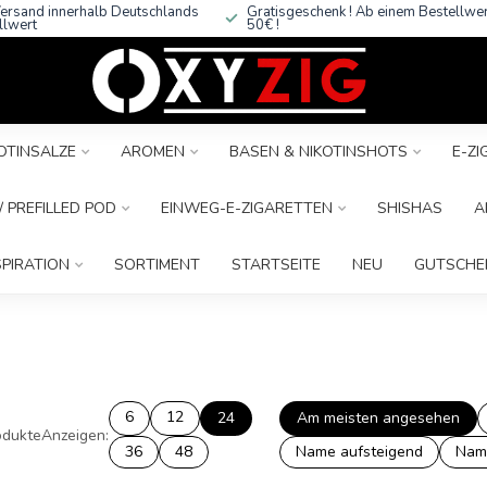
ersand innerhalb Deutschlands
Gratisgeschenk ! Ab einem Bestellwe
llwert
50€ !
OTINSALZE
AROMEN
BASEN & NIKOTINSHOTS
E-Z
 PREFILLED POD
EINWEG-E-ZIGARETTEN
SHISHAS
A
SPIRATION
SORTIMENT
STARTSEITE
NEU
GUTSCHE
6
12
24
Am meisten angesehen
dukte
Anzeigen:
36
48
Name aufsteigend
Nam