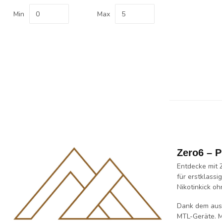
Min
Max
Zero6 – 
Entdecke mit
für erstklassi
Nikotinkick oh
Dank dem au
MTL-Geräte
. 