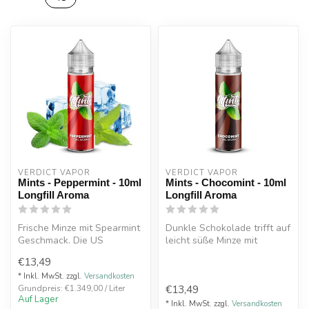
VERDICT VAPOR
VERDICT VAPOR
Mints - Peppermint - 10ml
Mints - Chocomint - 10ml
Longfill Aroma
Longfill Aroma
Frische Minze mit Spearmint
Dunkle Schokolade trifft auf
Geschmack. Die US
leicht süße Minze mit
Aromenschmiede Verdict
dezenter Frische. Die US
€13,49
Vapors brin...
Arom...
* Inkl. MwSt. zzgl.
Versandkosten
€13,49
Grundpreis: €1.349,00 / Liter
Auf Lager
* Inkl. MwSt. zzgl.
Versandkosten