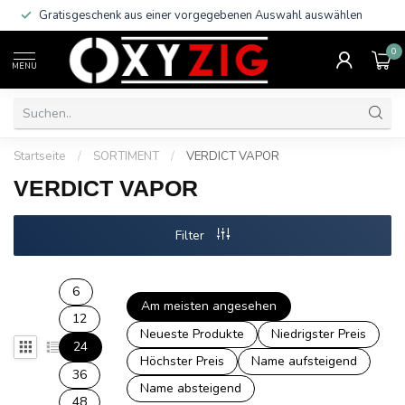
Gratisgeschenk aus einer vorgegebenen Auswahl auswählen
0
MENU
Startseite
/
SORTIMENT
/
VERDICT VAPOR
VERDICT VAPOR
Filter
6
Am meisten angesehen
12
Neueste Produkte
Niedrigster Preis
24
Höchster Preis
Name aufsteigend
36
Name absteigend
48