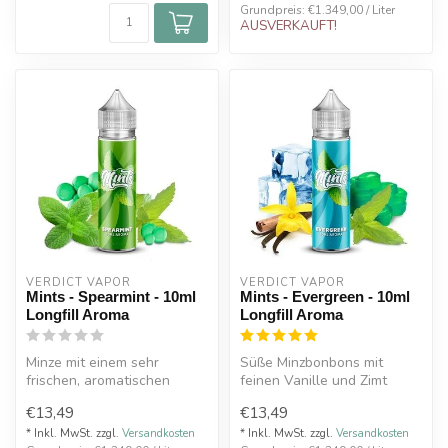
Grundpreis: €1.349,00 / Liter
AUSVERKAUFT!
VERDICT VAPOR
VERDICT VAPOR
Mints - Spearmint - 10ml
Mints - Evergreen - 10ml
Longfill Aroma
Longfill Aroma
Minze mit einem sehr
Süße Minzbonbons mit
frischen, aromatischen
feinen Vanille und Zimt
Geschmack. Die US
Noten. Abgerundet mit
€13,49
€13,49
Aromenschmiede Ver...
einem erfrisc...
* Inkl. MwSt. zzgl.
Versandkosten
* Inkl. MwSt. zzgl.
Versandkosten