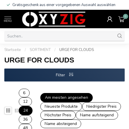
Gratisgeschenk aus einer vorgegebenen Auswahl auswählen
0
MENU
Startseite
/
SORTIMENT
/
URGE FOR CLOUDS
URGE FOR CLOUDS
Filter
6
Am meisten angesehen
12
Neueste Produkte
Niedrigster Preis
24
Höchster Preis
Name aufsteigend
36
Name absteigend
48