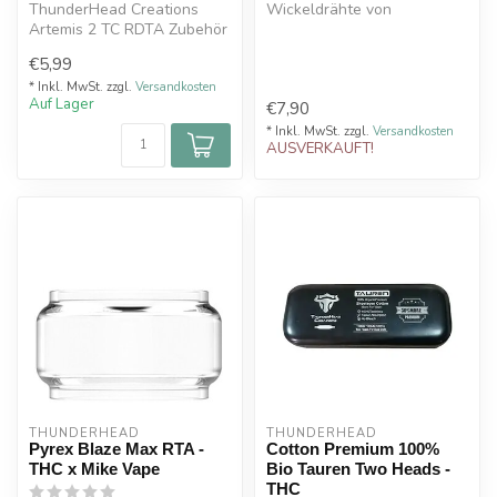
ThunderHead Creations
Wickeldrähte von
Artemis 2 TC RDTA Zubehör
ThunderHead Creations
sorgen für eine optimal...
€5,99
* Inkl. MwSt. zzgl.
Versandkosten
Auf Lager
€7,90
* Inkl. MwSt. zzgl.
Versandkosten
AUSVERKAUFT!
THUNDERHEAD
THUNDERHEAD
Pyrex Blaze Max RTA -
Cotton Premium 100%
THC x Mike Vape
Bio Tauren Two Heads -
THC