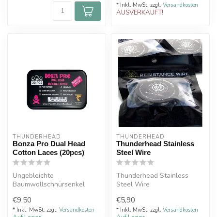
* Inkl. MwSt. zzgl.
Versandkosten
AUSVERKAUFT!
THUNDERHEAD
THUNDERHEAD
Bonza Pro Dual Head
Thunderhead Stainless
Cotton Laces (20pcs)
Steel Wire
Ungebleichte
Thunderhead Stainless
Baumwollschnürsenkel
Steel Wire
ohne Fremdgeruch.
€9,50
€5,90
Maximale Saugfähigkeit.
Di...
* Inkl. MwSt. zzgl.
Versandkosten
* Inkl. MwSt. zzgl.
Versandkosten