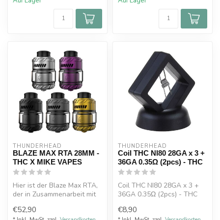
Auf Lager
Auf Lager
THUNDERHEAD
THUNDERHEAD
BLAZE MAX RTA 28MM -
Coil THC NI80 28GA x 3 +
THC X MIKE VAPES
36GA 0.35Ω (2pcs) - THC
Hier ist der Blaze Max RTA,
Coil THC NI80 28GA x 3 +
der in Zusammenarbeit mit
36GA 0.35Ω (2pcs) - THC
YouTuber Mike Vapes
€52,90
€8,90
entwic...
* Inkl. MwSt. zzgl.
Versandkosten
* Inkl. MwSt. zzgl.
Versandkosten