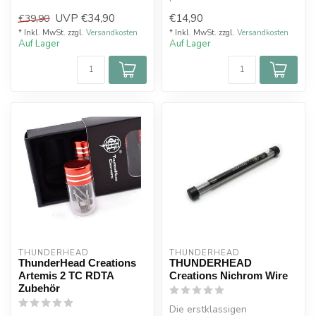
mit 21700-Ak...
Kit – Saber. Dieses Kit
UVP
€34,90
€14,90
€39,90
enthäl...
* Inkl. MwSt. zzgl.
Versandkosten
* Inkl. MwSt. zzgl.
Versandkosten
Auf Lager
Auf Lager
THUNDERHEAD
THUNDERHEAD
ThunderHead Creations
THUNDERHEAD
Artemis 2 TC RDTA
Creations Nichrom Wire
Zubehör
Die erstklassigen