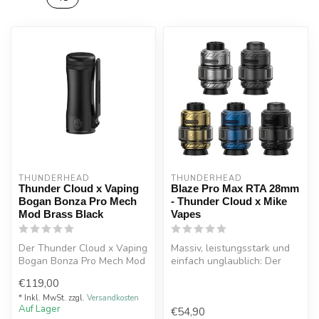
THUNDERHEAD
THUNDERHEAD
Thunder Cloud x Vaping
Blaze Pro Max RTA 28mm
Bogan Bonza Pro Mech
- Thunder Cloud x Mike
Mod Brass Black
Vapes
Der Thunder Cloud x Vaping
Massiv, leistungsstark und
Bogan Bonza Pro Mech Mod
einfach unglaublich: Der
Brass Black kombiniert
Blaze Pro Max RTA
€119,00
hochw...
verspricht...
* Inkl. MwSt. zzgl.
Versandkosten
Auf Lager
€54,90