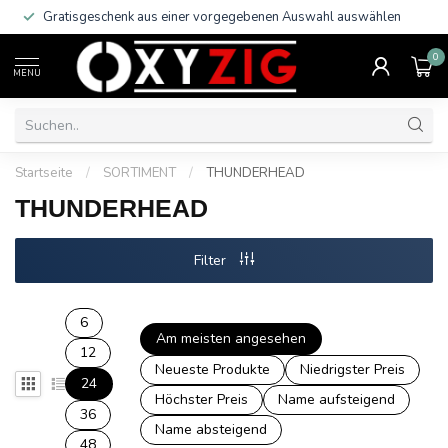
Gratisgeschenk aus einer vorgegebenen Auswahl auswählen
0
MENU
Startseite
/
SORTIMENT
/
THUNDERHEAD
THUNDERHEAD
Filter
6
Am meisten angesehen
12
Neueste Produkte
Niedrigster Preis
24
Höchster Preis
Name aufsteigend
36
Name absteigend
48