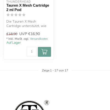
THUNDERHEAD
Tauren X Mesh Cartridge
2 ml Pod
Die Tauren X Mesh
Cartridge unterstützt, wie
der Name schon verrät,
UVP
€16,90
€18,90
Mesh Heads. ...
* Inkl. MwSt. zzgl.
Versandkosten
Auf Lager
Zeige
1
-
17
von 17