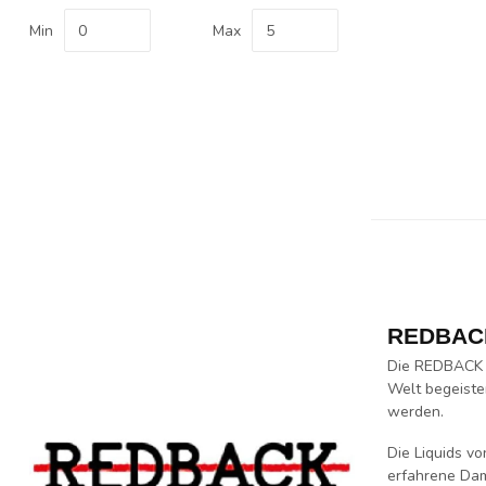
Min
Max
REDBACK 
Die REDBACK 
Welt begeister
werden.
Die Liquids v
erfahrene Dam