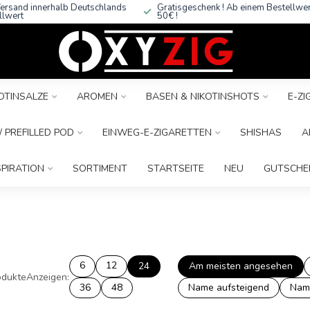
ersand innerhalb Deutschlands
Gratisgeschenk ! Ab einem Bestellwe
llwert
50€ !
OTINSALZE
AROMEN
BASEN & NIKOTINSHOTS
E-Z
 PREFILLED POD
EINWEG-E-ZIGARETTEN
SHISHAS
A
SPIRATION
SORTIMENT
STARTSEITE
NEU
GUTSCHE
6
12
24
Am meisten angesehen
dukte
Anzeigen:
36
48
Name aufsteigend
Nam