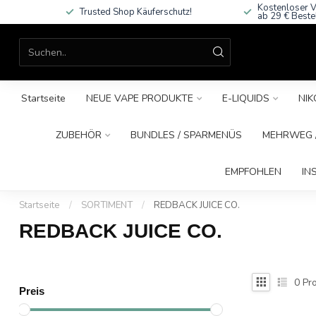
Kostenloser V
Trusted Shop Käuferschutz!
ab 29 € Beste
Startseite
NEUE VAPE PRODUKTE
E-LIQUIDS
NIK
ZUBEHÖR
BUNDLES / SPARMENÜS
MEHRWEG /
EMPFOHLEN
IN
Startseite
/
SORTIMENT
/
REDBACK JUICE CO.
REDBACK JUICE CO.
0
Pro
Preis