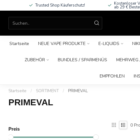
Kostenloser V
Trusted Shop Käuferschutz!
ab 29 € Beste
Startseite
NEUE VAPE PRODUKTE
E-LIQUIDS
NIK
ZUBEHÖR
BUNDLES / SPARMENÜS
MEHRWEG /
EMPFOHLEN
IN
Startseite
/
SORTIMENT
/
PRIMEVAL
PRIMEVAL
0
Pro
Preis