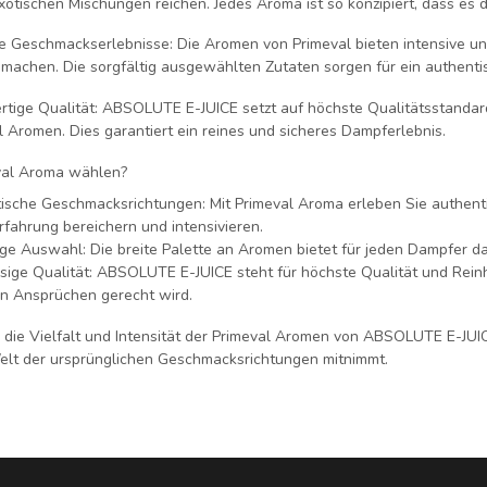
exotischen Mischungen reichen. Jedes Aroma ist so konzipiert, dass es 
ve Geschmackserlebnisse:
Die Aromen von Primeval bieten intensive u
machen. Die sorgfältig ausgewählten Zutaten sorgen für ein authenti
tige Qualität:
ABSOLUTE E-JUICE setzt auf höchste Qualitätsstandard
l Aromen. Dies garantiert ein reines und sicheres Dampferlebnis.
al Aroma wählen?
ische Geschmacksrichtungen:
Mit Primeval Aroma erleben Sie authent
fahrung bereichern und intensivieren.
tige Auswahl:
Die breite Palette an Aromen bietet für jeden Dampfer da
sige Qualität:
ABSOLUTE E-JUICE steht für höchste Qualität und Reinhe
n Ansprüchen gerecht wird.
 die Vielfalt und Intensität der Primeval Aromen von ABSOLUTE E-JUIC
Welt der ursprünglichen Geschmacksrichtungen mitnimmt.