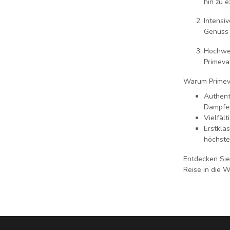
hin zu 
Intensi
Genuss 
Hochwer
Primeva
Warum Primev
Authent
Dampfer
Vielfäl
Erstklas
höchste
Entdecken Sie
Reise in die 