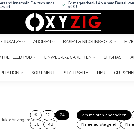
ersand innerhalb Deutschlands
Gratisgeschenk ! Ab einem Bestellwe
llwert
50€ !
OTINSALZE
AROMEN
BASEN & NIKOTINSHOTS
E-Z
 PREFILLED POD
EINWEG-E-ZIGARETTEN
SHISHAS
A
SPIRATION
SORTIMENT
STARTSEITE
NEU
GUTSCHE
6
12
24
Am meisten angesehen
dukte
Anzeigen:
36
48
Name aufsteigend
Nam