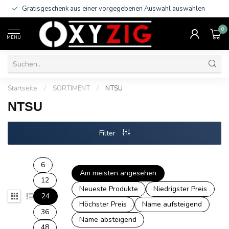
Gratisgeschenk aus einer vorgegebenen Auswahl auswählen
0
MENU
Startseite
/
SORTIMENT
/
NTSU
NTSU
Filter
6
Am meisten angesehen
12
Neueste Produkte
Niedrigster Preis
24
Höchster Preis
Name aufsteigend
36
Name absteigend
48