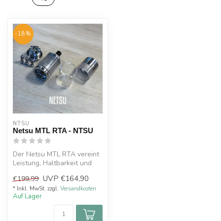
-18%
NTSU
Netsu MTL RTA - NTSU
Der Netsu MTL RTA vereint
Leistung, Haltbarkeit und
durchdachtes Design und
UVP
€164,90
€199,99
verm...
* Inkl. MwSt. zzgl.
Versandkosten
Auf Lager