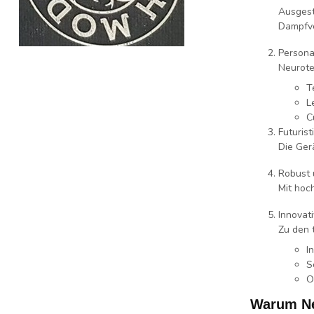
Ausgest
Dampfve
Persona
Neurote
T
L
C
Futuris
Die Ger
Robust 
Mit hoc
Innovat
Zu den 
I
S
O
Warum Ne