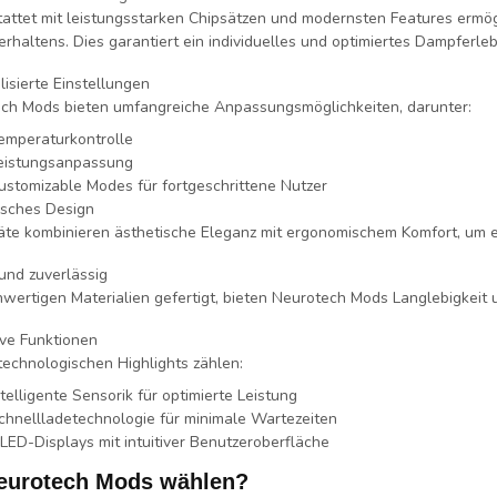
attet mit
leistungsstarken Chipsätzen
und modernsten Features ermögl
rhaltens. Dies garantiert ein individuelles und optimiertes Dampferleb
lisierte Einstellungen
ch Mods bieten umfangreiche Anpassungsmöglichkeiten, darunter:
emperaturkontrolle
eistungsanpassung
ustomizable Modes
für fortgeschrittene Nutzer
tisches Design
äte kombinieren
ästhetische Eleganz
mit
ergonomischem Komfort
, um 
und zuverlässig
hwertigen Materialien gefertigt, bieten Neurotech Mods Langlebigkeit u
ive Funktionen
technologischen Highlights zählen:
ntelligente Sensorik
für optimierte Leistung
chnellladetechnologie
für minimale Wartezeiten
LED-Displays
mit intuitiver Benutzeroberfläche
urotech Mods wählen?