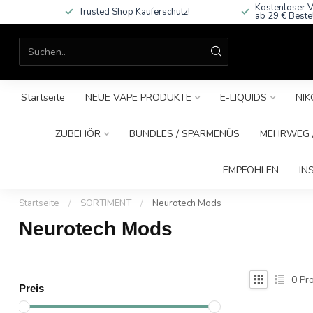
Kostenloser V
Trusted Shop Käuferschutz!
ab 29 € Beste
Startseite
NEUE VAPE PRODUKTE
E-LIQUIDS
NIK
ZUBEHÖR
BUNDLES / SPARMENÜS
MEHRWEG /
EMPFOHLEN
IN
Startseite
/
SORTIMENT
/
Neurotech Mods
Neurotech Mods
0
Pro
Preis