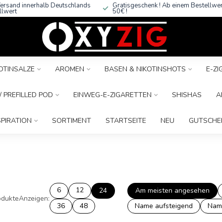
ersand innerhalb Deutschlands
Gratisgeschenk ! Ab einem Bestellwe
llwert
50€ !
OTINSALZE
AROMEN
BASEN & NIKOTINSHOTS
E-Z
 PREFILLED POD
EINWEG-E-ZIGARETTEN
SHISHAS
A
SPIRATION
SORTIMENT
STARTSEITE
NEU
GUTSCHE
6
12
24
Am meisten angesehen
dukte
Anzeigen:
36
48
Name aufsteigend
Nam