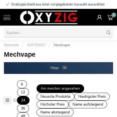
Gratisgeschenk aus einer vorgegebenen Auswahl auswählen
0
MENU
Startseite
/
SORTIMENT
/
Mechvape
Mechvape
Filter
6
Am meisten angesehen
12
Neueste Produkte
Niedrigster Preis
24
Höchster Preis
Name aufsteigend
36
Name absteigend
48