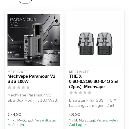
MECHVAPE
MECHVAPE
Mechvape Paramour V2
THE X
SBS 100W
0.6Ω-0.3Ω/0.8Ω-0.4Ω 2ml
(2pcs)- Mechvape
Mechvape Paramour V2
SBS Box Mod mit 100 Watt,
Ersatztank für SBS THE X.
18650/21700 Akku, TC-
Fassungsvermögen: 2 ml
Modi, TFT-Di...
€74,90
€9,90
* Inkl. MwSt. zzgl.
Versandkosten
* Inkl. MwSt. zzgl.
Versandkosten
Auf Lager
Auf Lager