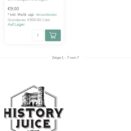
Tabakgeschmack
€9,00
* Inkl. MwSt. zzgl.
Versandkosten
Grundpreis: €900,00 / Liter
Auf Lager
Zeige
1
-
7
von 7