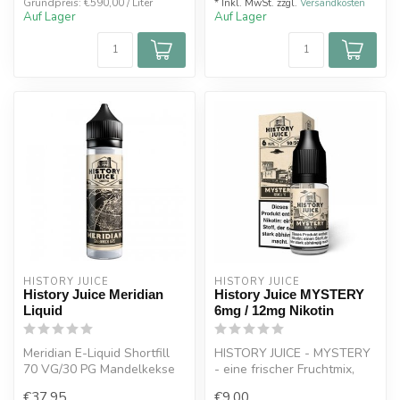
Grundpreis: €590,00 / Liter
* Inkl. MwSt. zzgl.
Versandkosten
Auf Lager
Auf Lager
HISTORY JUICE
HISTORY JUICE
History Juice Meridian
History Juice MYSTERY
Liquid
6mg / 12mg Nikotin
Meridian E-Liquid Shortfill
HISTORY JUICE - MYSTERY
70 VG/30 PG Mandelkekse
- eine frischer Fruchtmix,
mit einer aromatischen
nicht von dieser Welt.
€37,95
€9,00