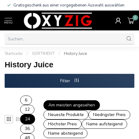
Gratisgeschenk aus einer vorgegebenen Auswahl auswählen
0
MENU
Startseite
/
SORTIMENT
/
History Juice
History Juice
Filter
6
Am meisten angesehen
12
Neueste Produkte
Niedrigster Preis
24
Höchster Preis
Name aufsteigend
36
Name absteigend
48