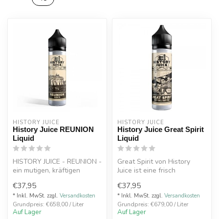
HISTORY JUICE
HISTORY JUICE
History Juice REUNION
History Juice Great Spirit
Liquid
Liquid
HISTORY JUICE - REUNION -
Great Spirit von History
ein mutigen, kräftigen
Juice ist eine frisch
Tabakgeschmack
gebackene belgische
€37,95
€37,95
Waffel mit Va...
* Inkl. MwSt. zzgl.
Versandkosten
* Inkl. MwSt. zzgl.
Versandkosten
Grundpreis: €658,00 / Liter
Grundpreis: €679,00 / Liter
Auf Lager
Auf Lager