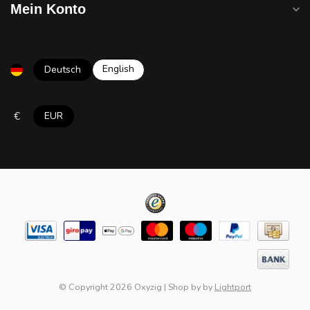
Mein Konto
English
Deutsch
€
EUR
© Copyright 2026 Oxyzig
|
Shop by
by
Lightport