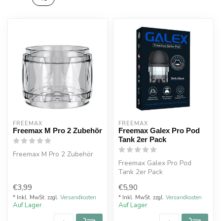
FREEMAX
FREEMAX
Freemax M Pro 2 Zubehör
Freemax Galex Pro Pod
Tank 2er Pack
Freemax M Pro 2 Zubehör
Freemax Galex Pro Pod
Tank 2er Pack
Füllvolumen: 2,0ml
€3,99
€5,90
Anschluss: Plug&Play
B...
* Inkl. MwSt. zzgl.
Versandkosten
* Inkl. MwSt. zzgl.
Versandkosten
Auf Lager
Auf Lager