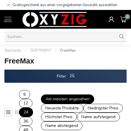
Gratisgeschenk aus einer vorgegebenen Auswahl auswählen
0
MENU
Startseite
/
SORTIMENT
/
FreeMax
FreeMax
Filter
6
Am meisten angesehen
12
Neueste Produkte
Niedrigster Preis
24
Höchster Preis
Name aufsteigend
36
Name absteigend
48