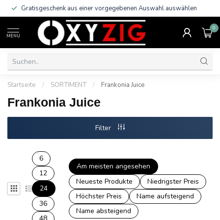
Gratisgeschenk aus einer vorgegebenen Auswahl auswählen
0
MENU
Startseite
/
SORTIMENT
/
Frankonia Juice
Frankonia Juice
Filter
6
Am meisten angesehen
12
Neueste Produkte
Niedrigster Preis
24
Höchster Preis
Name aufsteigend
36
Name absteigend
48